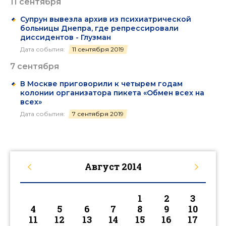
11 сентября
Супрун вывезла архив из психиатрической
больницы Днепра, где репрессировали
диссидентов - Глузман
Дата события:
11 сентября 2019
7 сентября
В Москве приговорили к четырем годам
колонии организатора пикета «Обмен всех на
всех»
Дата события:
7 сентября 2019
Август
2014
1
2
3
4
5
6
7
8
9
10
11
12
13
14
15
16
17