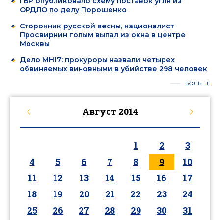
ГБР опубликовало схему поставок угля из
ОРДЛО по делу Порошенко
Сторонник русской весны, националист
Просвирнин голым выпал из окна в центре
Москвы
Дело MH17: прокуроры назвали четырех
обвиняемых виновными в убийстве 298 человек
БОЛЬШЕ
Август
2014
1
2
3
4
5
6
7
8
9
10
11
12
13
14
15
16
17
18
19
20
21
22
23
24
25
26
27
28
29
30
31