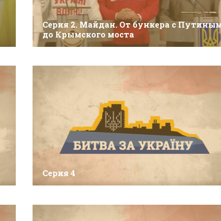
Серия 2. Майдан. От бункера с Путины
до Крымского моста
Серия 4