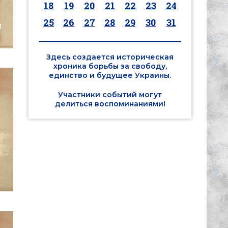
18
19
20
21
22
23
24
25
26
27
28
29
30
31
м
Здесь создается историческая
хроника борьбы за свободу,
единство и будущее Украины.
Участники событий могут
делиться воспоминаниями!