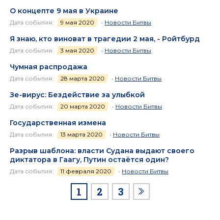
О концепте 9 мая в Украине
Дата события:
9 мая 2020
•
Новости Битвы
Я знаю, кто виноват в трагедии 2 мая, - Ройтбурд
Дата события:
3 мая 2020
•
Новости Битвы
Чумная распродажа
Дата события:
28 марта 2020
•
Новости Битвы
Зе-вирус: Бездействие за улыбкой
Дата события:
20 марта 2020
•
Новости Битвы
Государственная измена
Дата события:
13 марта 2020
•
Новости Битвы
Разрыв шаблона: власти Судана выдают своего
диктатора в Гаагу, Путин остаётся один?
Дата события:
11 февраля 2020
•
Новости Битвы
1
2
3