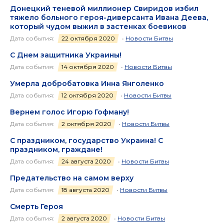
Донецкий теневой миллионер Свиридов избил
тяжело больного героя-диверсанта Ивана Деева,
который чудом выжил в застенках боевиков
Дата события:
22 октября 2020
•
Новости Битвы
С Днем защитника Украины!
Дата события:
14 октября 2020
•
Новости Битвы
Умерла добробатовка Инна Янголенко
Дата события:
12 октября 2020
•
Новости Битвы
Вернем голос Игорю Гофману!
Дата события:
2 октября 2020
•
Новости Битвы
С праздником, государство Украина! С
праздником, граждане!
Дата события:
24 августа 2020
•
Новости Битвы
Предательство на самом верху
Дата события:
18 августа 2020
•
Новости Битвы
Смерть Героя
Дата события:
2 августа 2020
•
Новости Битвы