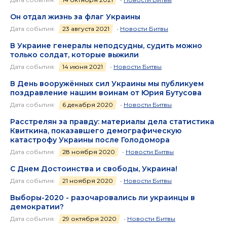
Он отдал жизнь за флаг Украины
Дата события:
23 августа 2021
•
Новости Битвы
В Украине генералы неподсудны, судить можно
только солдат, которые выжили
Дата события:
14 июня 2021
•
Новости Битвы
В День вооружённых сил Украины мы публикуем
поздравление нашим воинам от Юрия Бутусова
Дата события:
6 декабря 2020
•
Новости Битвы
Расстрелян за правду: материалы дела статистика
Квиткина, показавшего демографическую
катастрофу Украины после Голодомора
Дата события:
28 ноября 2020
•
Новости Битвы
С Днем Достоинства и свободы, Украина!
Дата события:
21 ноября 2020
•
Новости Битвы
Выборы-2020 - разочаровались ли украинцы в
демократии?
Дата события:
29 октября 2020
•
Новости Битвы