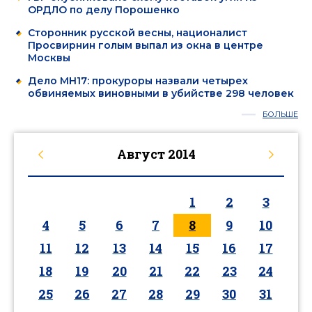
ОРДЛО по делу Порошенко
Сторонник русской весны, националист
Просвирнин голым выпал из окна в центре
Москвы
Дело MH17: прокуроры назвали четырех
обвиняемых виновными в убийстве 298 человек
БОЛЬШЕ
Август
2014
1
2
3
4
5
6
7
8
9
10
11
12
13
14
15
16
17
18
19
20
21
22
23
24
25
26
27
28
29
30
31