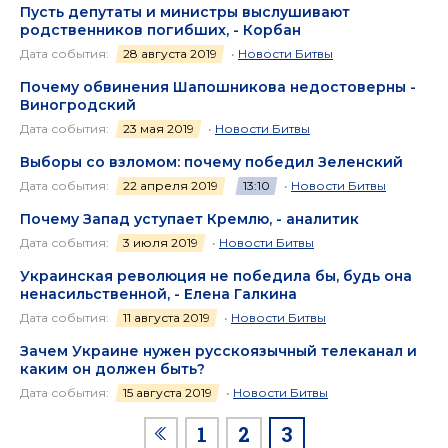
Пусть депутаты и министры выслушивают
родственников погибших, - Корбан
Дата события:
28 августа 2019
•
Новости Битвы
Почему обвинения Шапошникова недостоверны -
Виногродский
Дата события:
23 мая 2019
•
Новости Битвы
Выборы со взломом: почему победил Зеленский
Дата события:
22 апреля 2019
13:10
•
Новости Битвы
Почему Запад уступает Кремлю, - аналитик
Дата события:
3 июля 2019
•
Новости Битвы
Украинская революция не победила бы, будь она
ненасильственной, - Елена Галкина
Дата события:
11 августа 2019
•
Новости Битвы
Зачем Украине нужен русскоязычный телеканал и
каким он должен быть?
Дата события:
15 августа 2019
•
Новости Битвы
1
2
3