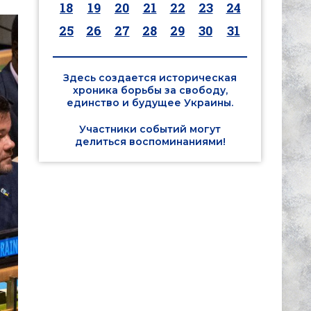
18
19
20
21
22
23
24
25
26
27
28
29
30
31
Здесь создается историческая
хроника борьбы за свободу,
единство и будущее Украины.
Участники событий могут
делиться воспоминаниями!