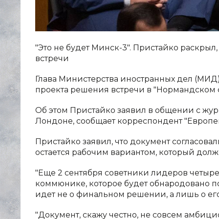
"Это не будет Минск-3". Пристайко раскры
встречи
Глава Министерства иностранных дел (МИ
проекта решения встречи в "Нормандском ф
Об этом Пристайко заявил в общении с жу
Лондоне, сообщает корреспондент "Европе
Пристайко заявил, что документ согласовал
остается рабочим вариантом, который дол
"Еще 2 сентября советники лидеров четыр
коммюнике, которое будет обнародовано по 
идет не о финальном решении, а лишь о его
"Документ, скажу честно, не совсем амбиц