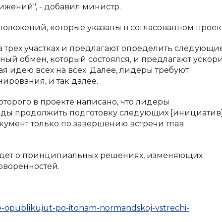
жений", - добавил министр.
оложений, которые указаны в согласованном проек
 трех участках и предлагают определить следующи
ый обмен, который состоялся, и предлагают ускор
я идею всех на всех. Далее, лидеры требуют
ирования, и так далее.
которого в проекте написано, что лидеры
ды продолжить подготовку следующих [инициатив]
окумент только по завершению встречи глав
 идет о принципиальных решениях, изменяющих
оворенностей.
ie-opublikujut-po-itoham-normandskoj-vstrechi-