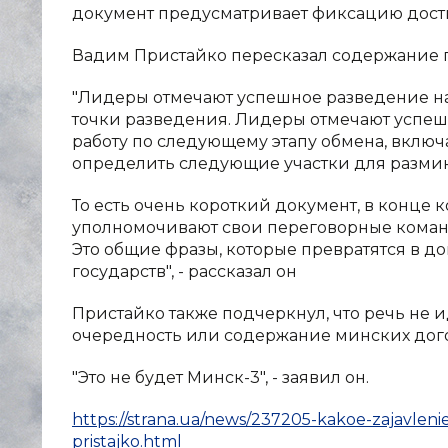
документ предусматривает фиксацию дости
Вадим Пристайко пересказал содержание п
"Лидеры отмечают успешное разведение на
точки разведения. Лидеры отмечают успешн
работу по следующему этапу обмена, включа
определить следующие участки для размин
То есть очень короткий документ, в конце 
уполномочивают свои переговорные коман
Это общие фразы, которые превратятся в д
государств", - рассказал он
Пристайко также подчеркнул, что речь не
очередность или содержание минских дог
"Это не будет Минск-3", - заявил он.
https://strana.ua/news/237205-kakoe-zajavlen
pristajko.html