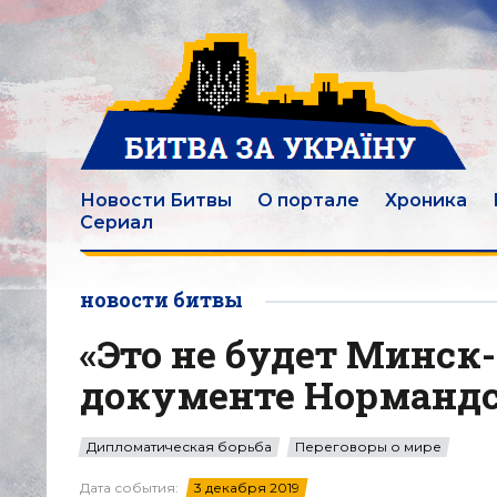
Новости Битвы
О портале
Хроника
Сериал
новости битвы
«Это не будет Минск-
документе Нормандс
Дипломатическая борьба
Переговоры о мире
Дата события:
3 декабря 2019