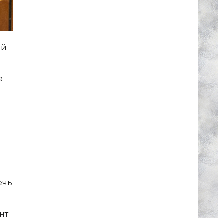
ой
е
ечь
нт