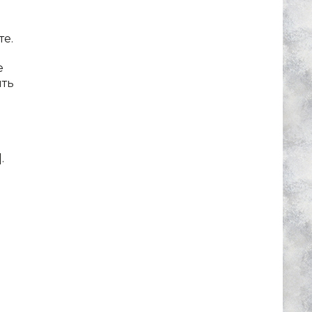
те.
е
ить
.