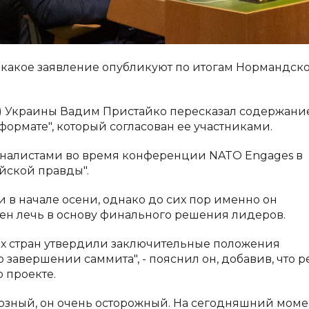
л, какое заявление опубликуют по итогам Нормандск
Д) Украины Вадим Пристайко пересказал содержани
ормате", который согласован ее участниками.
рналистами во время конференции NATO Engages в
йской правды".
и в начале осени, однако до сих пор именно он
жен лечь в основу финального решения лидеров.
ех стран утвердили заключительные положения
завершении саммита", - пояснил он, добавив, что р
 проекте.
иозный, он очень осторожный. На сегодняшний моме