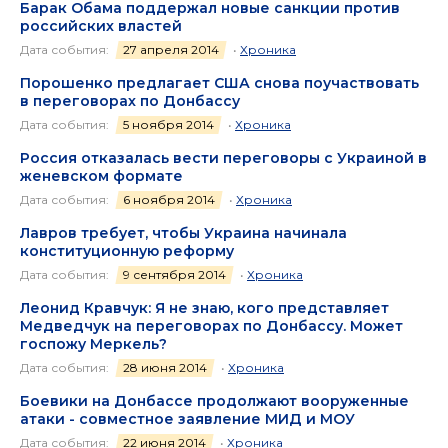
Барак Обама поддержал новые санкции против
российских властей
Дата события:
27 апреля 2014
•
Хроника
Порошенко предлагает США снова поучаствовать
в переговорах по Донбассу
Дата события:
5 ноября 2014
•
Хроника
Россия отказалась вести переговоры с Украиной в
женевском формате
Дата события:
6 ноября 2014
•
Хроника
Лавров требует, чтобы Украина начинала
конституционную реформу
Дата события:
9 сентября 2014
•
Хроника
Леонид Кравчук: Я не знаю, кого представляет
Медведчук на переговорах по Донбассу. Может
госпожу Меркель?
Дата события:
28 июня 2014
•
Хроника
Боевики на Донбассе продолжают вооруженные
атаки - совместное заявление МИД и МОУ
Дата события:
22 июня 2014
•
Хроника