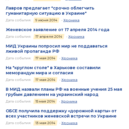
Лавров предлагает "срочно облегчить
гуманитарную ситуацию в Украине"
Дата события:
9 июня 2014
•
Хроника
Женевское заявление от 17 апреля 2014 года
Дата события:
17 апреля 2014
•
Хроника
МИД Украины попросил мир не поддаваться
лживой пропаганде РФ
Дата события:
17 мая 2014
•
Хроника
На "круглом столе" в Харькове составили
меморандум мира и согласия
Дата события:
17 мая 2014
•
Хроника
В МИД назвали планы РФ на военные учения 25 мая
грубым давлением на украинский народ
Дата события:
15 мая 2014
•
Хроника
ОБСЕ получила поддержку «дорожной карты» от
всех участников женевской встречи по Украине
Дата события:
13 мая 2014
•
Хроника