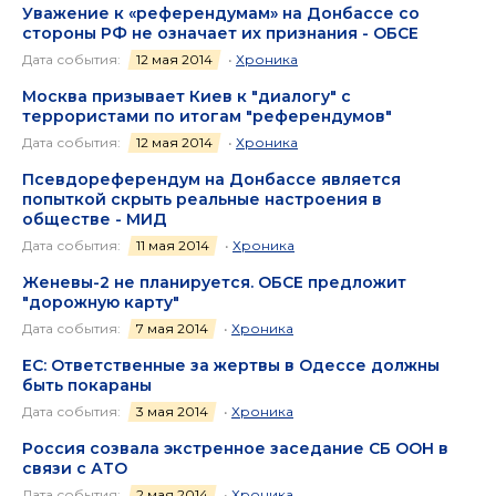
Уважение к «референдумам» на Донбассе со
стороны РФ не означает их признания - ОБСЕ
Дата события:
12 мая 2014
•
Хроника
Москва призывает Киев к "диалогу" с
террористами по итогам "референдумов"
Дата события:
12 мая 2014
•
Хроника
Псевдореферендум на Донбассе является
попыткой скрыть реальные настроения в
обществе - МИД
Дата события:
11 мая 2014
•
Хроника
Женевы-2 не планируется. ОБСЕ предложит
"дорожную карту"
Дата события:
7 мая 2014
•
Хроника
ЕС: Ответственные за жертвы в Одессе должны
быть покараны
Дата события:
3 мая 2014
•
Хроника
Россия созвала экстренное заседание СБ ООН в
связи с АТО
Дата события:
2 мая 2014
•
Хроника