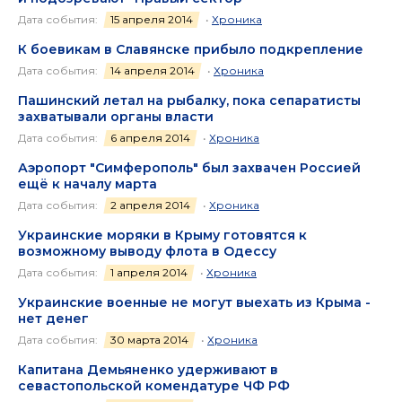
Дата события:
15 апреля 2014
•
Хроника
К боевикам в Славянске прибыло подкрепление
Дата события:
14 апреля 2014
•
Хроника
Пашинский летал на рыбалку, пока сепаратисты
захватывали органы власти
Дата события:
6 апреля 2014
•
Хроника
Аэропорт "Симферополь" был захвачен Россией
ещё к началу марта
Дата события:
2 апреля 2014
•
Хроника
Украинские моряки в Крыму готовятся к
возможному выводу флота в Одессу
Дата события:
1 апреля 2014
•
Хроника
Украинские военные не могут выехать из Крыма -
нет денег
Дата события:
30 марта 2014
•
Хроника
Капитана Демьяненко удерживают в
севастопольской комендатуре ЧФ РФ