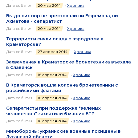
Дата события:
20 мая 2014
•
Хроника
Вы до сих пор не арестовали ни Ефремова, ни
Ахметова - сепаратист
Дата события:
20 мая 2014
•
Хроника
Террористы сняли осаду с аэродрома в
Краматорске?
Дата события:
27 апреля 2014
•
Хроника
Захваченная в Краматорске бронетехника въехала
в Славянск
Дата события:
16 апреля 2014
•
Хроника
В Краматорск вошла колонна бронетехники с
российскими флагами
Дата события:
16 апреля 2014
•
Хроника
Сепаратисты при поддержке "зеленых
человечков" захватили 6 машин БТР
Дата события:
16 апреля 2014
•
Хроника
Минобороны: украинские военные похищены в
Луганской области