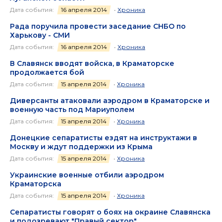
Дата события:
16 апреля 2014
•
Хроника
Рада поручила провести заседание СНБО по
Харькову - СМИ
Дата события:
16 апреля 2014
•
Хроника
В Славянск вводят войска, в Краматорске
продолжается бой
Дата события:
15 апреля 2014
•
Хроника
Диверсанты атаковали аэродром в Краматорске и
военную часть под Мариуполем
Дата события:
15 апреля 2014
•
Хроника
Донецкие сепаратисты ездят на инструктажи в
Москву и ждут поддержки из Крыма
Дата события:
15 апреля 2014
•
Хроника
Украинские военные отбили аэродром
Краматорска
Дата события:
15 апреля 2014
•
Хроника
Сепаратисты говорят о боях на окраине Славянска
и подозревают "Правый сектор"