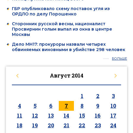
ГБР опубликовало схему поставок угля из
ОРДЛО по делу Порошенко
Сторонник русской весны, националист
Просвирнин голым выпал из окна в центре
Москвы
Дело MH17: прокуроры назвали четырех
обвиняемых виновными в убийстве 298 человек
БОЛЬШЕ
Август
2014
1
2
3
4
5
6
7
8
9
10
11
12
13
14
15
16
17
18
19
20
21
22
23
24