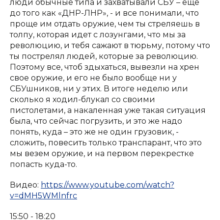
люди обычные типа и захватывали СБУ – еще
до того как «ДНР-ЛНР», - и все понимали, что
проще им отдать оружие, чем ты стреляешь в
толпу, которая идет с лозунгами, что мы за
революцию, и тебя сажают в тюрьму, потому что
ты пострелял людей, которые за революцию.
Поэтому все, чтоб здыхаться, вывезли на хрен
свое оружие, и его не было вообще ни у
СБУшников, ни у этих. В итоге неделю или
сколько я ходил-блукал со своими
пистолетами, а накаленная уже такая ситуация
была, что сейчас погрузить, и это же надо
понять, куда – это же не один грузовик, -
сложить, повесить только транспарант, что это
мы везем оружие, и на первом перекрестке
попасть куда-то.
Видео:
https://www.youtube.com/watch?
v=dMH5WMlnfrc
15:50 - 18:20