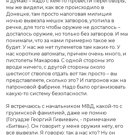
я думаю – надо с кем-то провести переговоры,
мы же видели, как все происходило в
Донецке, там просто налоговая милиция
ночью вывезла мешок затворов, утопила в
речке, для того чтобы оружие не досталось –
досталось оружие, но только без затворов. И мы
понимали, что за нами примерно такое же
будет. У нас же нет пулеметов там каких-то. У
нас короткие автоматы, причем очень много, и
пистолеты Макарова. С одной стороны это
вроде ничего, с другой стороны около
шестисот стволов отдать вот так просто – вы
представляете, сколько это? И патронов как на
патроновой фабрике. Надо было организовать
какую-то систему безопасности.
Я встречаюсь с начальником МВД, какой-то с
грузинской фамилией, даже не помню
(Гогуадзе Георгий Гивиевич, - примечание
«Битвы»). Он говорит: у меня оружия нету, его
всё вывезли. Я говорю: так а нас кто? Ну он