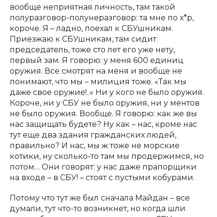
вообще неприятная личность, там такой
полуразговор-полунеразговор: та мне по х*р,
короче. Я – ладно, поехал к СБУшникам.
Приезжаю к СБУшникам, там сидит
председатель, тоже сто лет его уже нету,
первый зам. Я говорю: у меня 600 единиц
оружия. Все смотрят на меня и вообще не
понимают, что мы – милиция тоже. «Так мы
даже свое оружие!..» Ни у кого не было оружия.
Короче, ни у СБУ не было оружия, ни у ментов
не было оружия. Вообще. Я говорю: как же вы
нас защищать будете? Ну как – нас, кроме нас
тут еще два здания гражданских людей,
правильно? И нас, мы ж тоже не морские
котики, ну сколько-то там мы продержимся, но
потом… Они говорят: у нас даже прапорщики
на входе – в СБУ! – стоят с пустыми кобурами.
Потому что тут же был сначала Майдан – все
думали, тут что-то возникнет, но когда шли