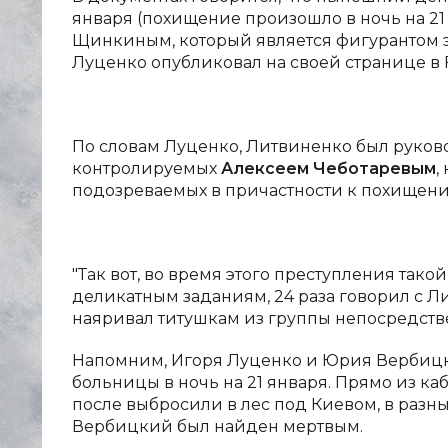
января (похищение произошло в ночь на 21 
Щинкиным, который является фигурантом э
Луценко опубликовал на своей странице в 
По словам Луценко, Литвиненко был руков
контролируемых
Алексеем Чеботаревым
,
подозреваемых в причастности к похищен
"Так вот, во время этого преступления тако
деликатным заданиям, 24 раза говорил с 
наяривал титушкам из группы непосредстве
Напомним, Игоря Луценко и Юрия Вербиц
больницы в ночь на 21 января. Прямо из каб
после выбросили в лес под Киевом, в разны
Вербицкий был найден мертвым.