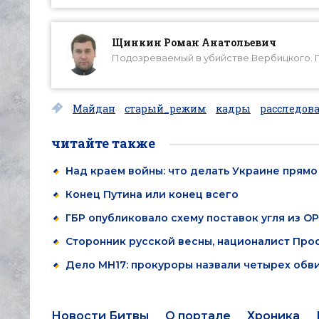
Щинкин Роман Анатольевич
Подозреваемый в убийстве Вербицкого. 
Майдан
старый_режим
кадры
расследов
читайте также
Над краем войны: что делать Украине прямо
Конец Путина или конец всего
ГБР опубликовало схему поставок угля из 
Сторонник русской весны, националист Про
Дело MH17: прокуроры назвали четырех обв
Новости Битвы
О портале
Хроника