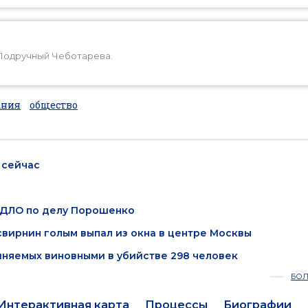
Подручный Чеботарева.
ания
общество
 сейчас
ОРДЛО по делу Порошенко
свирнин голым выпал из окна в центре Москвы
иняемых виновными в убийстве 298 человек
БО
Интерактивная карта
Процессы
Биографии