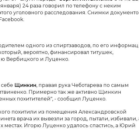
января) 24 раза говорил по телефону с неким
того уголовного расследования. Снимки документо
Facebook.
одителем одного из спиртзаводов, по его информац
 который, вероятно, финансировал титушек,
ию Вербицкого и Луценко.
й себе
Щинкин
, правая рука Чеботарева по самым
Литвиненко. Примерно так же активно Щинкин
нных похитителей", - сообщил Луценко.
кого похитили из помещения Александровской
инета врача их вывезли за город, пытали, избивали, 
х местах. Игорю Луценко удалось спастись, а Юрий