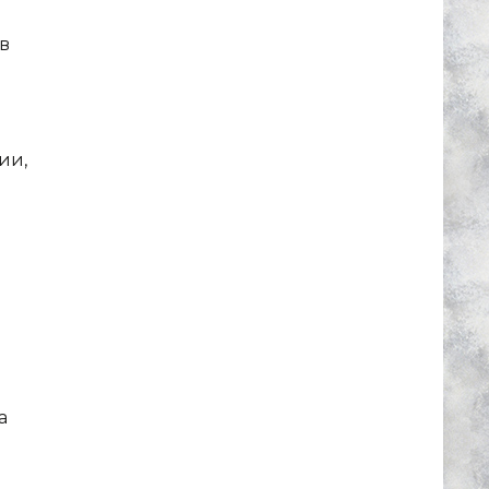
в
ии,
а