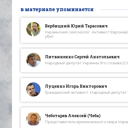
в материале упоминается
Вербицкий Юрий Тарасович
Украинский сейсмолог. Активист Евромайд
убит.
Литвиненко Сергей Анатольевич
Народный депутат Украины 9го созыва (СН
Луценко Игорь Викторович
Гражданский активист. Народный депутат 
Чеботарев Алексей (Чеба)
Представитель криминального мира Украи