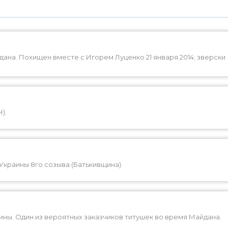
ана. Похищен вместе с Игорем Луценко 21 января 2014; зверски
).
Украины 8го созыва (Батькивщина).
ны. Один из вероятных заказчиков титушек во время Майдана.