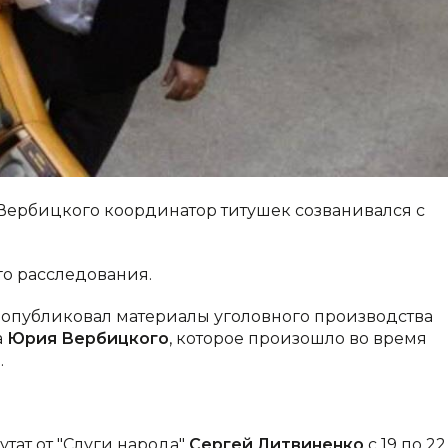
Вербицкого координатор титушек созванивался с
го расследования.
опубликовал материалы уголовного производства
а
Юрия Вербицкого
, которое произошло во время
.
тат от "Слуги народа"
Сергей Литвиненко
с 19 по 22