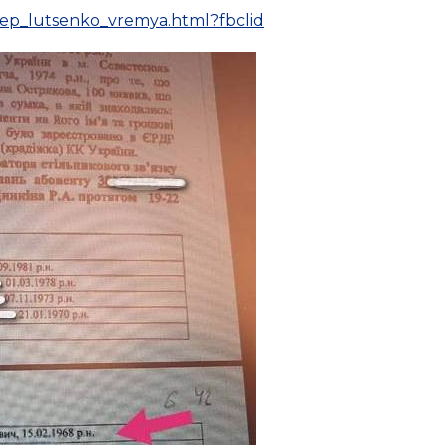
rdep_lutsenko_vremya.html?fbclid