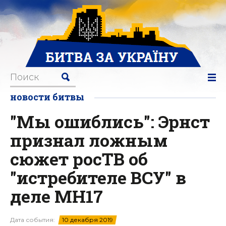
новости битвы
"Мы ошиблись": Эрнст
признал ложным
сюжет росТВ об
"истребителе ВСУ" в
деле MH17
Дата события:
10 декабря 2019