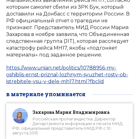
Малазийских авиалиний рейса МН17, согласно
которым самолет сбили из ЗРК Бук, который
доставили на Донбасс с территории России. В
РФ официальный отчет о трагедии не
признают. Представитель МИД России Мария
Захарова в ноябре заявила, что Объединенная
следственная группа (JIT), которая расследует
катастрофу рейса MH17, якобы «подгоняет
материалы» под заданное решение.
https://www.unian.net/politics/10788956-my-
oshiblis-ernst-priznal-lozhnym-syuzhet-rostv-ob-
istrebitele-vsu-v-dele-mh17.html?fbclid
в материале упоминается
Захарова Мария Владимировна
Российская пропагандистка. Директор
Департамента информации и печати МИД
РФ, официальный представитель МИД РФ с 10
августа 2015