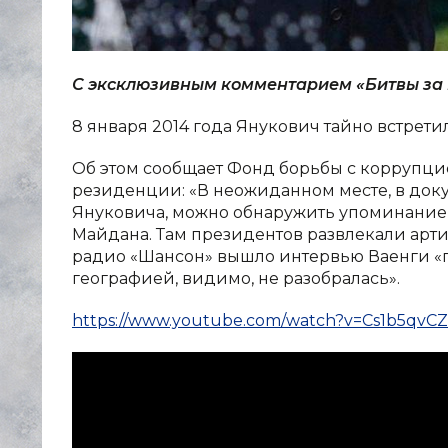
С эксклюзивным комментарием «Битвы за
8 января 2014 года Янукович тайно встрет
Об этом сообщает Фонд борьбы с коррупци
резиденции: «В неожиданном месте, в док
Януковича, можно обнаружить упоминание о
Майдана. Там президентов развлекали артис
радио «Шансон» вышло интервью Ваенги «пр
географией, видимо, не разобралась».
https://www.youtube.com/watch?v=Cs1b5qvC