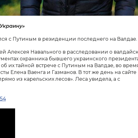
 Украину»
ился с Путиным в резиденции последнего на Валдае.
ей Алексея Навального в расследовании о валдайс
ументах охранника бывшего украинского президент
б их тайной встрече с Путиным на Валдае, во врем
ты Елена Ваенга и Газманов. В тот же день на сайте
ямо из карельских лесов». Леса увидела, а с
Z54