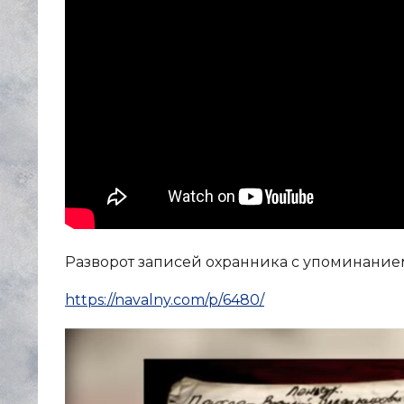
Разворот записей охранника с упоминанием 
https://navalny.com/p/6480/