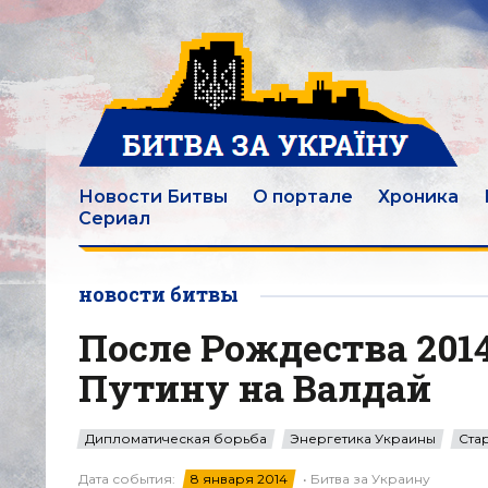
Новости Битвы
О портале
Хроника
Сериал
новости битвы
После Рождества 201
Путину на Валдай
Дипломатическая борьба
Энергетика Украины
Ста
Дата события:
8 января 2014
• Битва за Украину