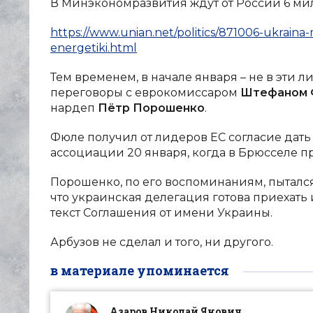
В Минэкономразвития ждут от России 6 ми
https://www.unian.net/politics/871006-ukraina-
energetiki.html
Тем временем, в начале января – не в эти 
переговоры с еврокомиссаром
Штефаном
нардеп
Пётр Порошенко
.
Фюле получил от лидеров ЕС согласие дат
ассоциации 20 января, когда в Брюсселе п
Порошенко, по его воспоминаниям, пытался
что украинская делегация готова приехать
текст Соглашения от имени Украины.
Арбузов не сделал и того, ни другого.
в материале упоминается
Азаров Николай Янович