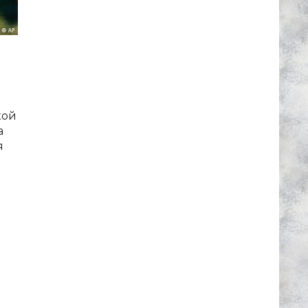
кой
а
я