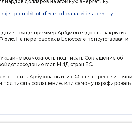
ллиардов долларов на атомную энергетику.
mojet-poluchit-ot-rf-6-mlrd-na-razvitie-atomnoy-
ли дни? – вице-премьер
Арбузов
ездил на закрытые
 Фюле
. На переговорах в Брюсселе присутствовал и
ь Украине возможность подписать Соглашение об
ройдёт заседание глав МИД стран ЕС.
 уговорить Арбузова выйти с Фюле к прессе и заяви
 и подписать соглашение, или самому парафировать