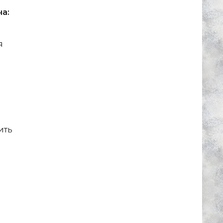
а:
я
ить