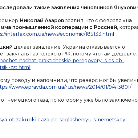
оследовали такие заявления чиновников Янукович
премьер
Николай Азаров
заявил, что с февраля
«на
амма промышленной кооперации с Россией
, котора
s://interfax.com.ua/news/economic/185133.html
цкий
делает заявление: Украина отказывается от
т закупать газ только в РФ, потому что там дешевле.
-hochet-nachat-prakticheskie-peregovoryi-s-es-ob-
ii-i-zst.html
ому поводу и напомнили, что реверс мог бы увелич
tps://www.epravda.com.ua/rus/news/2014/01/9/413801/
и от немецкого газа, по которому уже было заключено
lsya-ot-zakupki-gaza-po-soglasheniyu-s-nemetskoy-