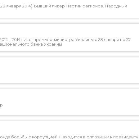
- 28 января 2014). Бывший лидер Партии регионов. Народный
12—2014). И. о. премьер-министра Украины с 28 января по 27
 Национального банка Украины
ор
онда борьбы с коррупцией. Находится в оппозиции к президенту