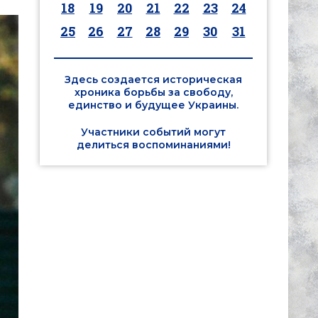
18
19
20
21
22
23
24
25
26
27
28
29
30
31
Здесь создается историческая
хроника борьбы за свободу,
единство и будущее Украины.
Участники событий могут
делиться воспоминаниями!