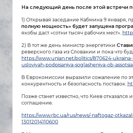
На следующий день после этой встречи п
1) Открывая заседание Кабмина 9 января, 
полную мощность» будет запущена прогр
якобы даст «сотни тысяч рабочих мест».
http
2) В тот же день министр энергетики
Стави
реверсного газа из Словакии и пока что буде
https://www.unian.net/politics/870624-ukraina
usloviyah-podpisaniya-soglasheniya-ob-assotsiats
В Еврокомиссии выразили сожаление по эт
конкурентность и безопасность поставок.
ht
Позже станет известно, что Киев отказался 
соглашение.
https://www.rbc.ua/rus/news/-naftogaz-otkaza
13012014110600