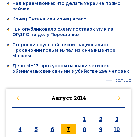
Над краем войны: что делать Украине прямо
сейчас
Конец Путина или конец всего
ГБР опубликовало схему поставок угля из
ОРДЛО по делу Порошенко
Сторонник русской весны, националист
Просвирнин голым выпал из окна в центре
Москвы
Дело MH17: прокуроры назвали четырех
обвиняемых виновными в убийстве 298 человек
БОЛЬШЕ
Август
2014
1
2
3
4
5
6
7
8
9
10