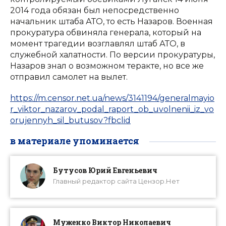
2014 года обязан был непосредственно
начальник штаба АТО, то есть Назаров. Военная
прокуратура обвиняла генерала, который на
момент трагедии возглавлял штаб АТО, в
служебной халатности. По версии прокуратуры,
Назаров знал о возможном теракте, но все же
отправил самолет на вылет.
https://m.censor.net.ua/news/3141194/generalmayio
r_viktor_nazarov_podal_raport_ob_uvolnenii_iz_vo
orujennyh_sil_butusov?fbclid
в материале упоминается
Бутусов Юрий Евгеньевич
Главный редактор сайта Цензор.Нет
Муженко Виктор Николаевич