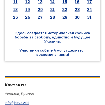
11
12
13
14
15
16
17
18
19
20
21
22
23
24
25
26
27
28
29
30
31
Здесь создается историческая хроника
борьбы за свободу, единство и будущее
Украины.
Участники событий могут делиться
воспоминаниями!
Контакты
Украина, Днипро
info@bitva.wiki