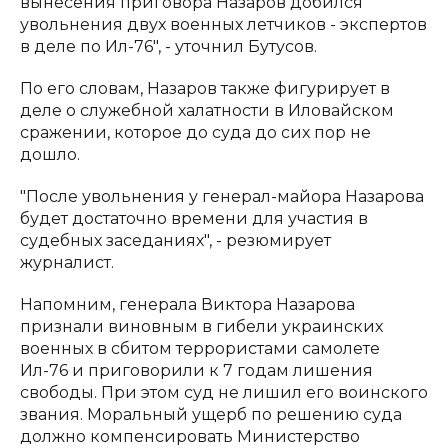
вынесения приговора Назаров добился
увольнения двух военных летчиков - экспертов
в деле по Ил-76", - уточнил Бутусов.
По его словам, Назаров также фигурирует в
деле о служебной халатности в Иловайском
сражении, которое до суда до сих пор не
дошло.
"После увольнения у генерал-майора Назарова
будет достаточно времени для участия в
судебных заседаниях", - резюмирует
журналист.
Напомним, генерала Виктора Назарова
признали виновным в гибели украинских
военных в сбитом террористами самолете
Ил-76 и приговорили к 7 годам лишения
свободы. При этом суд не лишил его воинского
звания. Моральный ущерб по решению суда
должно компенсировать Министерство