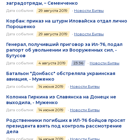
заградотряды, – Семенченко
Дата события:
29 августа 2019
•
Новости Битвы
Корбан: приказ на штурм Иловайска отдал лично
Порошенко
Дата события:
29 августа 2019
•
Новости Битвы
Генерал, получивший приговор за Ил-76, подал
рапорт об увольнении из Вооруженных сил, -
Бутусов
Дата события:
4 августа 2019
23:36
•
Новости Битвы
Батальон "Донбасс" обстреляла украинская
авиация, - Муженко
Дата события:
14 июня 2019
•
Новости Битвы
Колонна Гиркина из Славянска на Донецк не
выходила, - Муженко
Дата события:
14 июня 2019
•
Новости Битвы
Родственники погибших в ИЛ-76 бойцов просят
президента взять под контроль рассмотрение
дела
Дата события:
14 июня 2019
•
Новости Битвы