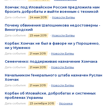
Хомчак: под Иловайском Россия предложила нам
бросить добробаты и выйти военным с техникой
Дата события:
24 мая 2019
•
Новости Битвы
Почему обвинения Шапошникова недостоверны -
Виногродский
Дата события:
23 мая 2019
•
Новости Битвы
Корбан: Хомчак не был в фаворе ни у Порошенко,
ни у Муженко
Дата события:
21 мая 2019
•
Новости Битвы
Семенченко: поддерживаю назначение Хомчака
Дата события:
21 мая 2019
•
Новости Битвы
Начальником Генерального штаба назначен Руслан
Хомчак
Дата события:
21 мая 2019
•
Новости Битвы
Корбан об Иловайске, добробатах и системных
проблемах Украины
Дата события:
23 октября 2015
•
Хроника