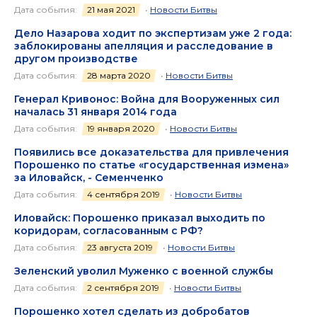
Дата события:
21 мая 2021
•
Новости Битвы
Дело Назарова ходит по экспертизам уже 2 года:
заблокированы апелляция и расследование в
другом производстве
Дата события:
28 марта 2020
•
Новости Битвы
Генерал Кривонос: Война для Вооруженных сил
началась 31 января 2014 года
Дата события:
19 января 2020
•
Новости Битвы
Появились все доказательства для привлечения
Порошенко по статье «государственная измена»
за Иловайск, - Семенченко
Дата события:
4 сентября 2019
•
Новости Битвы
Иловайск: Порошенко приказал выходить по
коридорам, согласованным с РФ?
Дата события:
23 августа 2019
•
Новости Битвы
Зеленский уволил Муженко с военной службы
Дата события:
2 сентября 2019
•
Новости Битвы
Порошенко хотел сделать из добробатов