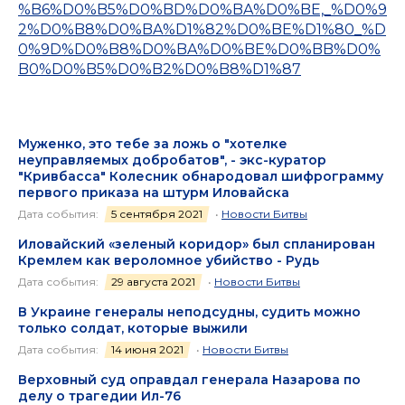
%B6%D0%B5%D0%BD%D0%BA%D0%BE,_%D0%9
2%D0%B8%D0%BA%D1%82%D0%BE%D1%80_%D
0%9D%D0%B8%D0%BA%D0%BE%D0%BB%D0%
B0%D0%B5%D0%B2%D0%B8%D1%87
Муженко, это тебе за ложь о "хотелке
неуправляемых добробатов", - экс-куратор
"Кривбасса" Колесник обнародовал шифрограмму
первого приказа на штурм Иловайска
Дата события:
5 сентября 2021
•
Новости Битвы
Иловайский «зеленый коридор» был спланирован
Кремлем как вероломное убийство - Рудь
Дата события:
29 августа 2021
•
Новости Битвы
В Украине генералы неподсудны, судить можно
только солдат, которые выжили
Дата события:
14 июня 2021
•
Новости Битвы
Верховный суд оправдал генерала Назарова по
делу о трагедии Ил-76