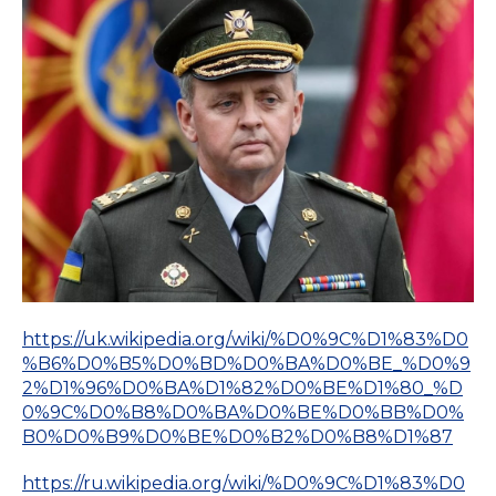
https://uk.wikipedia.org/wiki/%D0%9C%D1%83%D0
%B6%D0%B5%D0%BD%D0%BA%D0%BE_%D0%9
2%D1%96%D0%BA%D1%82%D0%BE%D1%80_%D
0%9C%D0%B8%D0%BA%D0%BE%D0%BB%D0%
B0%D0%B9%D0%BE%D0%B2%D0%B8%D1%87
https://ru.wikipedia.org/wiki/%D0%9C%D1%83%D0