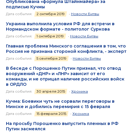
Опубликована «формула Штайнмайера» за
подписью Кучмы
Дата события:
2 октября 2019
•
Новости Битвы
Украина выполнила условия РФ для встречи в
Нормандском формате - политолог Суркова
Дата события:
1 октября 2019
•
Новости Битвы
Главная проблема Минского соглашения в том, что
Россия не признана стороной конфликта, - эксперт
Дата события:
5 сентября 2019
•
Новости Битвы
В беседе с Порошенко Путин признал, что отвод
вооружений «ДНР» и «ЛНР» зависит от его
команды, и не отрицал наличие российских войск
в ОРДЛО
Дата события:
30 апреля 2015
•
Хроника
Кучма: Боевики чуть не сорвали переговоры в
Минске и добились перемирия с 15 февраля
Дата события:
15 февраля 2015
•
Хроника
На просьбу Порошенко выпустить пленных в РФ
Путин засмеялся