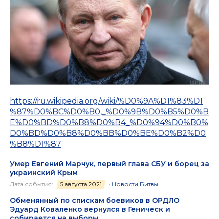
https://ru.wikipedia.org/wiki/%D0%9A%D1%83%D1
%87%D0%BC%D0%B0,_%D0%9B%D0%B5%D0%B
E%D0%BD%D0%B8%D0%B4_%D0%94%D0%B0%
D0%BD%D0%B8%D0%BB%D0%BE%D0%B2%D0
%B8%D1%87
Умер Евгений Марчук, первый глава СБУ и борец за
украинский Крым
Дата события:
5 августа 2021
•
Новости Битвы
Обменянный по спискам боевиков в ОРДЛО
Эдуард Коваленко вернулся в Геническ и
собирается на выборы