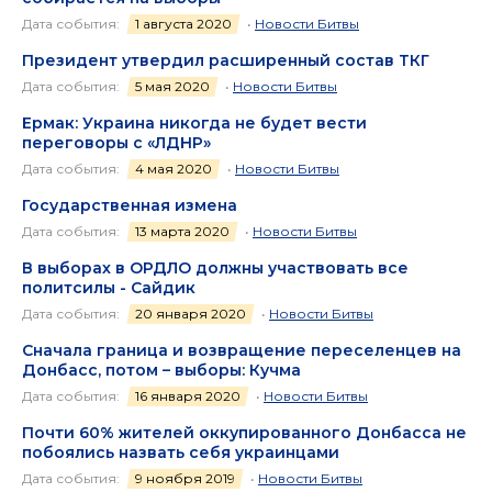
Дата события:
1 августа 2020
•
Новости Битвы
Президент утвердил расширенный состав ТКГ
Дата события:
5 мая 2020
•
Новости Битвы
Ермак: Украина никогда не будет вести
переговоры с «ЛДНР»
Дата события:
4 мая 2020
•
Новости Битвы
Государственная измена
Дата события:
13 марта 2020
•
Новости Битвы
В выборах в ОРДЛО должны участвовать все
политсилы - Сайдик
Дата события:
20 января 2020
•
Новости Битвы
Сначала граница и возвращение переселенцев на
Донбасс, потом – выборы: Кучма
Дата события:
16 января 2020
•
Новости Битвы
Почти 60% жителей оккупированного Донбасса не
побоялись назвать себя украинцами
Дата события:
9 ноября 2019
•
Новости Битвы