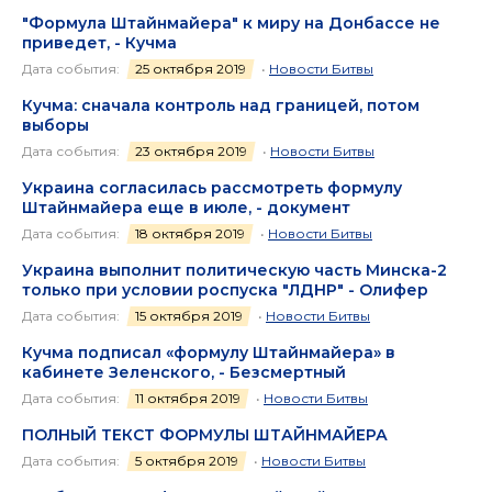
"Формула Штайнмайера" к миру на Донбассе не
приведет, - Кучма
Дата события:
25 октября 2019
•
Новости Битвы
Кучма: сначала контроль над границей, потом
выборы
Дата события:
23 октября 2019
•
Новости Битвы
Украина согласилась рассмотреть формулу
Штайнмайера еще в июле, - документ
Дата события:
18 октября 2019
•
Новости Битвы
Украина выполнит политическую часть Минска-2
только при условии роспуска "ЛДНР" - Олифер
Дата события:
15 октября 2019
•
Новости Битвы
Кучма подписал «формулу Штайнмайера» в
кабинете Зеленского, - Безсмертный
Дата события:
11 октября 2019
•
Новости Битвы
ПОЛНЫЙ ТЕКСТ ФОРМУЛЫ ШТАЙНМАЙЕРА
Дата события:
5 октября 2019
•
Новости Битвы