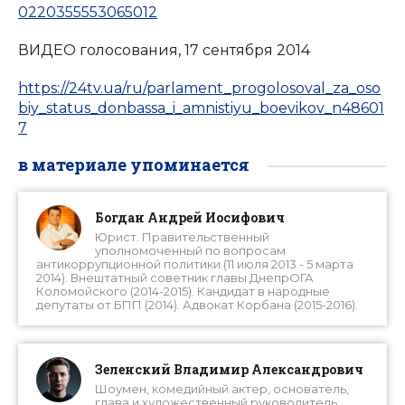
0220355553065012
ВИДЕО голосования, 17 сентября 2014
https://24tv.ua/ru/parlament_progolosoval_za_oso
biy_status_donbassa_i_amnistiyu_boevikov_n48601
7
в материале упоминается
Богдан Андрей Иосифович
Юрист. Правительственный
уполномоченный по вопросам
антикоррупционной политики (11 июля 2013 - 5 марта
2014). Внештатный советник главы ДнепрОГА
Коломойского (2014-2015). Кандидат в народные
депутаты от БПП (2014). Адвокат Корбана (2015-2016).
Зеленский Владимир Александрович
Шоумен, комедийный актер, основатель,
глава и художественный руководитель