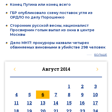
Конец Путина или конец всего
ГБР опубликовало схему поставок угля из
ОРДЛО по делу Порошенко
Сторонник русской весны, националист
Просвирнин голым выпал из окна в центре
Москвы
Дело MH17: прокуроры назвали четырех
обвиняемых виновными в убийстве 298 человек
БОЛЬШЕ
Август
2014
1
2
3
4
5
6
7
8
9
10
11
12
13
14
15
16
17
18
19
20
21
22
23
24