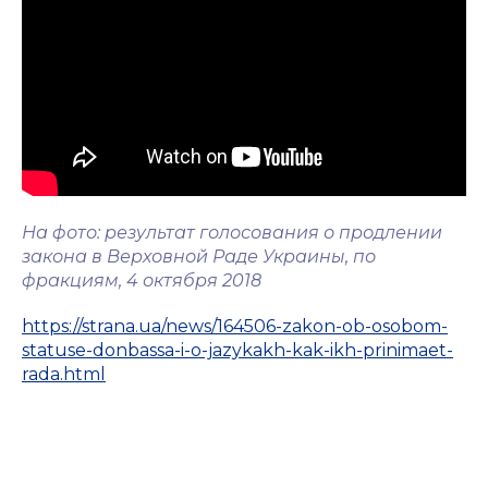
На фото: результат голосования о продлении
закона в Верховной Раде Украины, по
фракциям, 4 октября 2018
https://strana.ua/news/164506-zakon-ob-osobom-
statuse-donbassa-i-o-jazykakh-kak-ikh-prinimaet-
rada.html