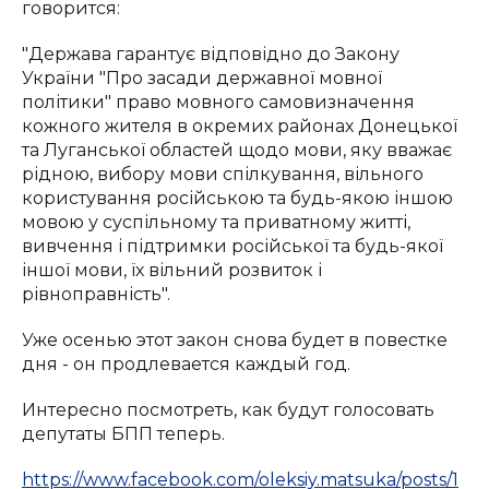
говорится:
"Держава гарантує відповідно до Закону
України "Про засади державної мовної
політики" право мовного самовизначення
кожного жителя в окремих районах Донецької
та Луганської областей щодо мови, яку вважає
рідною, вибору мови спілкування, вільного
користування російською та будь-якою іншою
мовою у суспільному та приватному житті,
вивчення і підтримки російської та будь-якої
іншої мови, їх вільний розвиток і
рівноправність".
Уже осенью этот закон снова будет в повестке
дня - он продлевается каждый год.
Интересно посмотреть, как будут голосовать
депутаты БПП теперь.
https://www.facebook.com/oleksiy.matsuka/posts/1