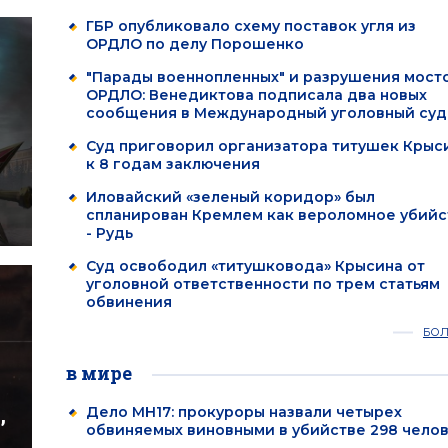
ГБР опубликовало схему поставок угля из
ОРДЛО по делу Порошенко
"Парады военнопленных" и разрушения мосто
ОРДЛО: Венедиктова подписала два новых
сообщения в Международный уголовный суд
Суд приговорил организатора титушек Крыс
к 8 годам заключения
Иловайский «зеленый коридор» был
спланирован Кремлем как вероломное убийс
- Рудь
Суд освободил «титушковода» Крысина от
уголовной ответственности по трем статьям
обвинения
БО
в мире
,
Дело MH17: прокуроры назвали четырех
обвиняемых виновными в убийстве 298 чело