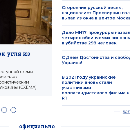
Сторонник русской весны,
националист Просвирнин го
выпал из окна в центре Моск
Дело MH17: прокуроры назва
четырех обвиняемых виновн
в убийстве 298 человек
Сторонник русской ве
Просвирнин голым вып
к угля из
С Днем Достоинства и свобо
Москвы
Украина!
Егор Просвирнин погиб на месте. 
еступной схемы
временно
В 2021 году украинские
ористическим
политики вновь стали
 Украины (СХЕМА)
участниками
пропагандистского фильма н
RT
БО
официально