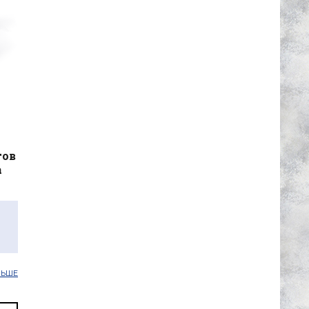
тов
а
ЛЬШЕ