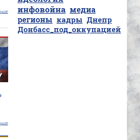
инфовойна
медиа
ЛЬШЕ
регионы
кадры
Днепр
Донбасс_под_оккупацией
o
ЛЬШЕ