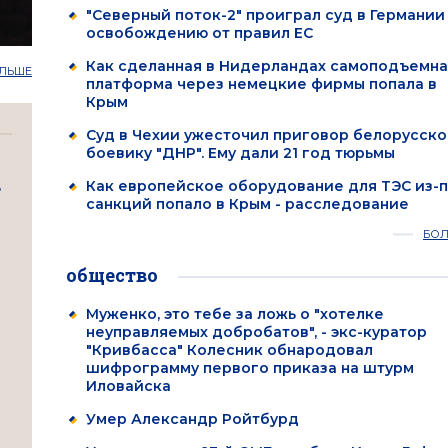
"Северный поток-2" проиграл суд в Германии
освобождению от правил ЕС
Как сделанная в Нидерландах самоподъемна
ЛЬШЕ
платформа через немецкие фирмы попала в
Крым
Суд в Чехии ужесточил приговор белорусск
боевику "ДНР". Ему дали 21 год тюрьмы
Как европейское оборудование для ТЭС из-
е
санкций попало в Крым - расследование
БО
общество
Муженко, это тебе за ложь о "хотелке
неуправляемых добробатов", - экс-куратор
"Кривбасса" Колесник обнародовал
шифрограмму первого приказа на штурм
Иловайска
Умер Александр Ройтбурд