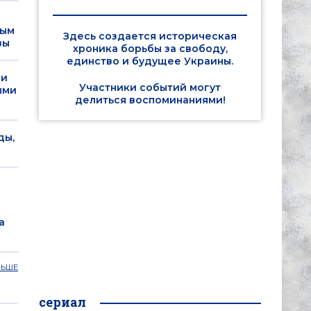
лым
Здесь создается историческая
вы
хроника борьбы за свободу,
единство и будущее Украины.
ли
Участники событий могут
ыми
делиться воспоминаниями!
сны, националист
ал из окна в центре
Дело MH17: 
ды,
обвиняемых 
человек
Ему было 35 лет.
Гиркин, Дубинский
ответственность за 
а
ЛЬШЕ
сериал