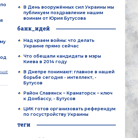
 по
В День вооружённых сил Украины мы
публикуем поздравление нашим
воинам от Юрия Бутусова
я
банк_идей
Над краем войны: что делать
ому
Украине прямо сейчас
Что обещали кандидаты в мэры
под
Киева в 2014 году
В Днепре понимают: главное в нашей
ЛЬШЕ
борьбе сегодня - интеллект, -
Бутусов
Район Славянск – Краматорск – ключ
к Донбассу, - Бутусов
ЦИК готов организовать референдум
по госустройству Украины
теги