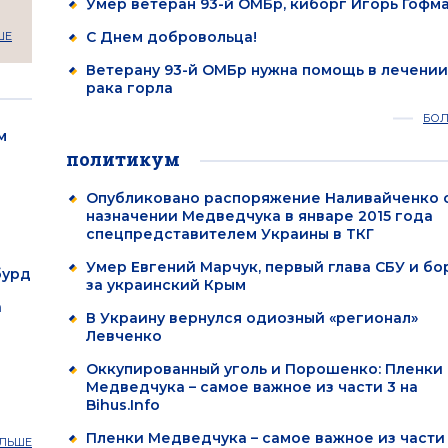
Умер ветеран 93-й ОМБр, киборг Игорь Гофм
С Днем добровольца!
ШЕ
Ветерану 93-й ОМБр нужна помощь в лечении
рака горла
БО
м
политикум
Опубликовано распоряжение Наливайченко 
назначении Медведчука в январе 2015 года
спецпредставителем Украины в ТКГ
Умер Евгений Марчук, первый глава СБУ и бо
бурд
за украинский Крым
а
В Украину вернулся одиозный «регионал»
Левченко
Оккупированный уголь и Порошенко: Пленки
Медведчука – самое важное из части 3 на
Bihus.Info
Пленки Медведчука – самое важное из части 
ЛЬШЕ