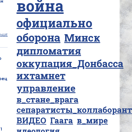
война
ан
официально
оборона
Минск
ЛЬШЕ
дипломатия
о
оккупация_Донбасса
ихтамнет
рец
управление
в_стане_врага
сепаратисты_коллаборан
ВИДЕО
Гаага
в_мире
идеология
1