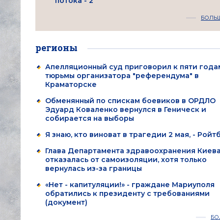
потока - 2"
БОЛЬ
регионы
Апелляционный суд приговорил к пяти года
тюрьмы организатора "референдума" в
Краматорске
Обменянный по спискам боевиков в ОРДЛО
Эдуард Коваленко вернулся в Геническ и
собирается на выборы
Я знаю, кто виноват в трагедии 2 мая, - Ройт
Глава Департамента здравоохранения Киев
отказалась от самоизоляции, хотя только
вернулась из-за границы
«Нет - капитуляции!» - граждане Мариуполя
обратились к президенту с требованиями
(документ)
БО