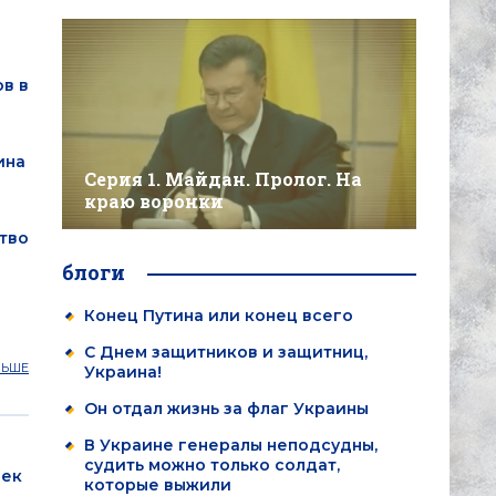
в в
ина
Серия 1. Майдан. Пролог. На
краю воронки
тво
блоги
Конец Путина или конец всего
С Днем защитников и защитниц,
ЛЬШЕ
Украина!
Он отдал жизнь за флаг Украины
В Украине генералы неподсудны,
судить можно только солдат,
век
которые выжили