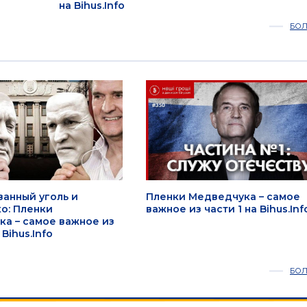
на Bihus.Info
БО
анный уголь и
Пленки Медведчука – самое
о: Пленки
важное из части 1 на Bihus.Inf
а – самое важное из
 Bihus.Info
БО