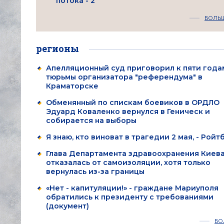
потока - 2"
БОЛЬ
регионы
Апелляционный суд приговорил к пяти года
тюрьмы организатора "референдума" в
Краматорске
Обменянный по спискам боевиков в ОРДЛО
Эдуард Коваленко вернулся в Геническ и
собирается на выборы
Я знаю, кто виноват в трагедии 2 мая, - Ройт
Глава Департамента здравоохранения Киев
отказалась от самоизоляции, хотя только
вернулась из-за границы
«Нет - капитуляции!» - граждане Мариуполя
обратились к президенту с требованиями
(документ)
БО