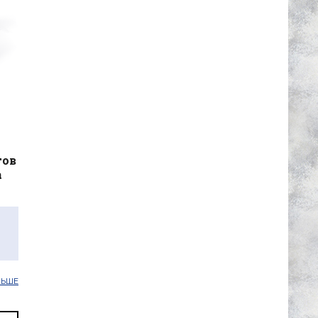
тов
а
ЛЬШЕ