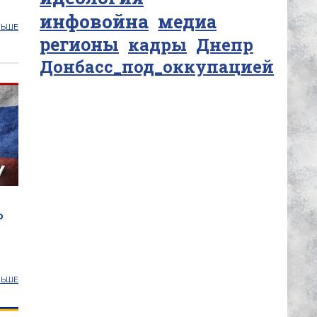
инфовойна
медиа
ЛЬШЕ
регионы
кадры
Днепр
Донбасс_под_оккупацией
o
ЛЬШЕ