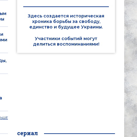
лым
Здесь создается историческая
вы
хроника борьбы за свободу,
единство и будущее Украины.
ли
Участники событий могут
ыми
делиться воспоминаниями!
сны, националист
ал из окна в центре
Дело MH17: 
ды,
обвиняемых 
человек
Ему было 35 лет.
Гиркин, Дубинский
ответственность за 
а
ЛЬШЕ
сериал