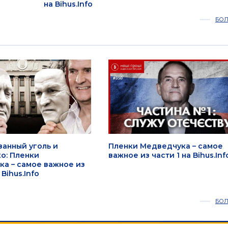
на Bihus.Info
БО
анный уголь и
Пленки Медведчука – самое
о: Пленки
важное из части 1 на Bihus.Inf
а – самое важное из
 Bihus.Info
БО