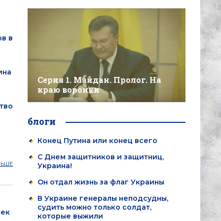
в в
ина
Серия 1. Майдан. Пролог. На
краю воронки
тво
блоги
Конец Путина или конец всего
С Днем защитников и защитниц,
ЛЬШЕ
Украина!
Он отдал жизнь за флаг Украины
В Украине генералы неподсудны,
судить можно только солдат,
век
которые выжили