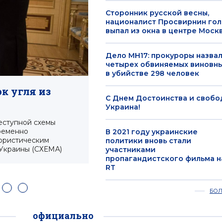
Сторонник русской весны,
националист Просвирнин го
выпал из окна в центре Моск
Дело MH17: прокуроры назва
четырех обвиняемых виновн
в убийстве 298 человек
Сторонник русской ве
Просвирнин голым вып
к угля из
С Днем Достоинства и свобо
Москвы
Украина!
Егор Просвирнин погиб на месте. 
еступной схемы
временно
В 2021 году украинские
ористическим
политики вновь стали
 Украины (СХЕМА)
участниками
пропагандистского фильма н
RT
БО
официально