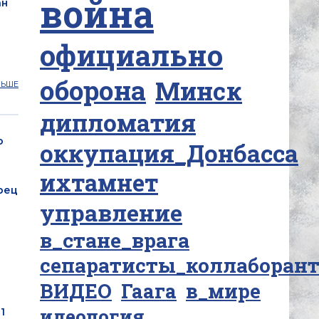
война
ан
официально
оборона
Минск
ЛЬШЕ
дипломатия
о
оккупация_Донбасса
ихтамнет
рец
управление
в_стане_врага
сепаратисты_коллаборан
ВИДЕО
Гаага
в_мире
идеология
1