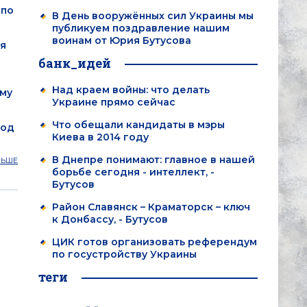
 по
В День вооружённых сил Украины мы
публикуем поздравление нашим
воинам от Юрия Бутусова
я
банк_идей
Над краем войны: что делать
ому
Украине прямо сейчас
Что обещали кандидаты в мэры
под
Киева в 2014 году
В Днепре понимают: главное в нашей
ЛЬШЕ
борьбе сегодня - интеллект, -
Бутусов
Район Славянск – Краматорск – ключ
к Донбассу, - Бутусов
ЦИК готов организовать референдум
по госустройству Украины
теги