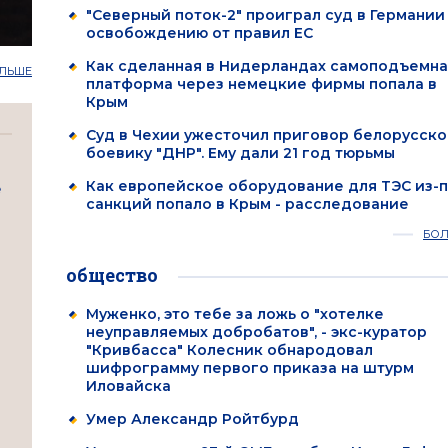
"Северный поток-2" проиграл суд в Германии
освобождению от правил ЕС
Как сделанная в Нидерландах самоподъемна
ЛЬШЕ
платформа через немецкие фирмы попала в
Крым
Суд в Чехии ужесточил приговор белорусск
боевику "ДНР". Ему дали 21 год тюрьмы
Как европейское оборудование для ТЭС из-
е
санкций попало в Крым - расследование
БО
общество
Муженко, это тебе за ложь о "хотелке
неуправляемых добробатов", - экс-куратор
"Кривбасса" Колесник обнародовал
шифрограмму первого приказа на штурм
Иловайска
Умер Александр Ройтбурд