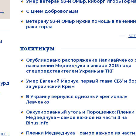
Умер ветеран 93-й ОМБр, киборг Игорь Гофм
С Днем добровольца!
ШЕ
Ветерану 93-й ОМБр нужна помощь в лечении
рака горла
БО
м
политикум
Опубликовано распоряжение Наливайченко 
назначении Медведчука в январе 2015 года
спецпредставителем Украины в ТКГ
Умер Евгений Марчук, первый глава СБУ и бо
бурд
за украинский Крым
а
В Украину вернулся одиозный «регионал»
Левченко
Оккупированный уголь и Порошенко: Пленки
Медведчука – самое важное из части 3 на
Bihus.Info
Пленки Медведчука – самое важное из части 
ЛЬШЕ