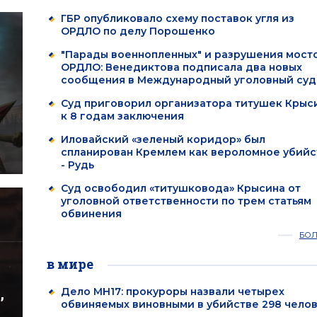
ГБР опубликовало схему поставок угля из
ОРДЛО по делу Порошенко
"Парады военнопленных" и разрушения мосто
ОРДЛО: Венедиктова подписала два новых
сообщения в Международный уголовный суд
Суд приговорил организатора титушек Крыс
к 8 годам заключения
Иловайский «зеленый коридор» был
спланирован Кремлем как вероломное убийс
- Рудь
Суд освободил «титушковода» Крысина от
уголовной ответственности по трем статьям
обвинения
БО
в мире
,
Дело MH17: прокуроры назвали четырех
обвиняемых виновными в убийстве 298 чело