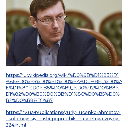
https://ru.wikipedia.org/wiki/%D0%9B%D1%83%D1
%86%D0%B5%D0%BD%D0%BA%D0%BE,_%D0%A
E%D1%80%D0%B8%D0%B9_%D0%92%D0%B8%
D1%82%D0%B0%D0%BB%D1%8C%D0%B5%D0%
B2%D0%B8%D1%87
https://nv.ua/publications/yuriy-lucenko-ahmetov-
i-kolomoyskiy-nashi-poputchiki-na-vremya-voyny-
224.html