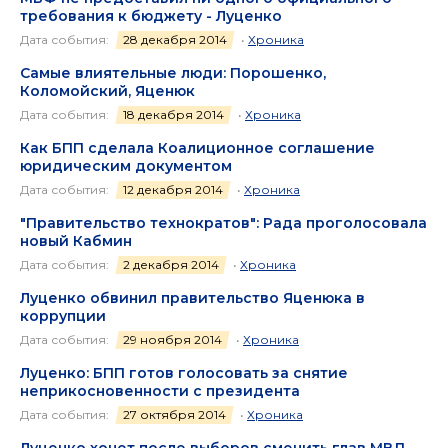
требования к бюджету - Луценко
Дата события:
28 декабря 2014
•
Хроника
Самые влиятельные люди: Порошенко,
Коломойский, Яценюк
Дата события:
18 декабря 2014
•
Хроника
Как БПП сделала Коалиционное соглашение
юридическим документом
Дата события:
12 декабря 2014
•
Хроника
"Правительство технократов": Рада проголосовала
новый Кабмин
Дата события:
2 декабря 2014
•
Хроника
Луценко обвинил правительство Яценюка в
коррупции
Дата события:
29 ноября 2014
•
Хроника
Луценко: БПП готов голосовать за снятие
неприкосновенности с президента
Дата события:
27 октября 2014
•
Хроника
Луценко хочет после выборов сменить глав МВД,