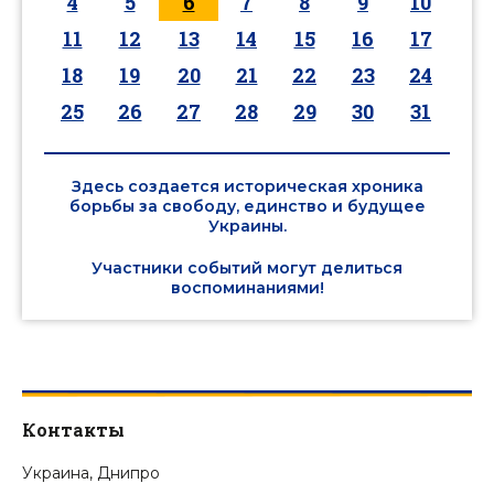
4
5
6
7
8
9
10
11
12
13
14
15
16
17
18
19
20
21
22
23
24
25
26
27
28
29
30
31
Здесь создается историческая хроника
борьбы за свободу, единство и будущее
Украины.
Участники событий могут делиться
воспоминаниями!
Контакты
Украина, Днипро