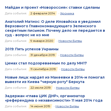
Майдан и проект «Новороссия»: ставки сделаны
Дата события:
2 февраля 2014
•
Хроника
Анатолий Матиос: О деле Иловайска я уведомил
Верховного Главнокомандующего Зеленского
секретным письмом. Почему дело не передается в
суд - вопрос не ко мне
Дата события:
9 января 2020
•
Новости Битвы
2019: Пять успехов Украины
Дата события:
31 декабря 2019
•
Новости Битвы
Цемах стал подозреваемым по делу MH17
Дата события:
11 сентября 2019
•
Новости Битвы
Новые лица: нардеп из Макеевки в 2014-м помогал
вывезти из Киева "черную роту" Беркута
Дата события:
22 июля 2019
•
Новости Битвы
Задержан «глава ЦИК ДНР», организатор
«референдума о независимости» 11 мая 2014 года
Дата события:
14 июня 2019
•
Новости Битвы