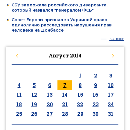
СБУ задержала российского диверсанта,
который назвался "генералом ФСБ"
Совет Европы признал за Украиной право
единолично расследовать нарушения прав
человека на Донбассе
БОЛЬШЕ
Август
2014
1
2
3
4
5
6
7
8
9
10
11
12
13
14
15
16
17
18
19
20
21
22
23
24
25
26
27
28
29
30
31