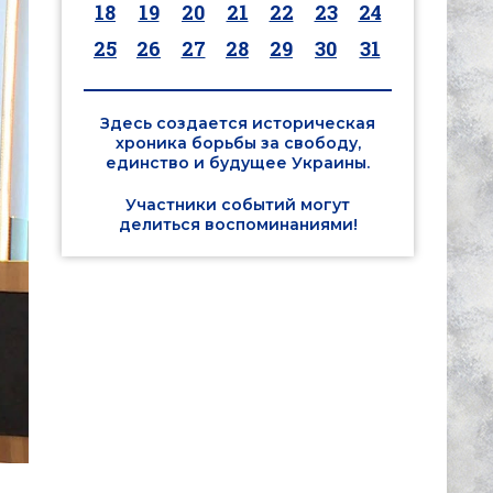
18
19
20
21
22
23
24
25
26
27
28
29
30
31
Здесь создается историческая
хроника борьбы за свободу,
единство и будущее Украины.
Участники событий могут
делиться воспоминаниями!