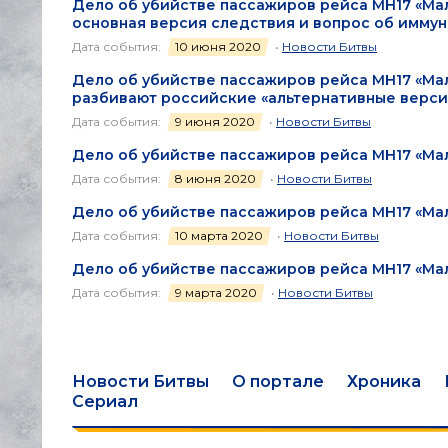
Дело об убийстве пассажиров рейса МН17 «Мал
основная версия следствия и вопрос об имму
Дата события:
10 июня 2020
•
Новости Битвы
Дело об убийстве пассажиров рейса МН17 «Мал
разбивают российские «альтернативные верси
Дата события:
9 июня 2020
•
Новости Битвы
Дело об убийстве пассажиров рейса МН17 «Ма
Дата события:
8 июня 2020
•
Новости Битвы
Дело об убийстве пассажиров рейса МН17 «Ма
Дата события:
10 марта 2020
•
Новости Битвы
Дело об убийстве пассажиров рейса МН17 «Ма
Дата события:
9 марта 2020
•
Новости Битвы
Новости Битвы
О портале
Хроника
Сериал