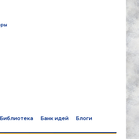
оры
Библиотека
Банк идей
Блоги