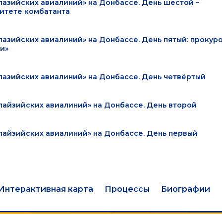
азийских авиалиний» на Донбассе. День шестой –
нитете комбатанта
азийских авиалиний» на Донбассе. День пятый: прокур
и»
лазийских авиалиний» на Донбассе. День четвёртый
лайзийских авиалиний» на Донбассе. День второй
лайзийских авиалиний» на Донбассе. День первый
Интерактивная карта
Процессы
Биографии