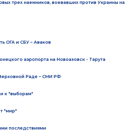
рвых трех наемников, воевавших против Украины на
ь ОГА и СБУ – Аваков
онецкого аэропорта на Новоазовск - Тарута
Верховной Раде – СМИ РФ
ли к "выборам"
т "мир"
ными последствиями