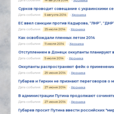
Дата события:
14 августа 2014
•
Хроника
Сурков проводит совещание с украинскими с
Дата события:
5 августа 2014
•
Хроника
ЕС ввел санкции против Кадырова, “ЛНР”, “ДНР
Дата события:
25 июля 2014
•
Хроника
Как освобождали пленных летом 2014
Дата события:
11 июля 2014
•
Хроника
Отступлением в Донецк оккупанты планируют 
Дата события:
5 июля 2014
•
Хроника
Оккупанты распространяют фейк о применени
Дата события:
29 июня 2014
•
Хроника
Губарев и Гиркин не признают переговоров о 
Дата события:
27 июня 2014
•
Хроника
В администрации Путина продолжают сочинят
Дата события:
27 июня 2014
•
Хроника
Губарев просит Путина ввести российских "ми