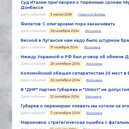
Суд Италии приговорил к тюремным срокам пе
Донбассе
Дата события:
3 июля 2019
•
Новости Битвы
Филатов: С олигархами пора заканчивать
Дата события:
26 ноября 2014
•
Хроника
Весной в Луганске нам надо было штурмом брат
Дата события:
17 ноября 2014
•
Хроника
Между Украиной и РФ был уговор об обмене Д
Дата события:
29 октября 2014
•
Хроника
Коломойский обещал сепаратистам 20 мест в 
Дата события:
22 октября 2014
•
Хроника
В "ДНР" партию Губарева и "Оплот" не допусти
Дата события:
12 октября 2014
•
Хроника
Губарев о перемирии: плевать мы хотели на это
Дата события:
7 сентября 2014
•
Хроника
Мариновка: стратегическая ошибка с фаталь