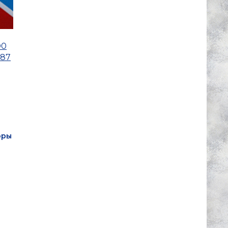
D0
87
оры