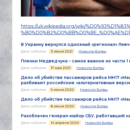
https://uk.wikipedia.org/wiki/%D0%93
%B0%D0%B2%D0%BB%D0%BE_%D0%AE%D1
В Украину вернулся одиозный «регионал» Лев
Дата события:
3 июня 2021
•
Новости Битвы
Пленки Медведчука – самое важное из части 1 н
Дата события:
17 мая 2021
•
Новости Битвы
Дело об убийстве пассажиров рейса МН17 «Мал
разбивают российские «альтернативные верси
Дата события:
9 июня 2020
•
Новости Битвы
Дело об убийстве пассажиров рейса МН17 «Ма
Дата события:
8 июня 2020
•
Новости Битвы
Разоблачен генерал-майор СБУ, работавший н
Дата события:
14 апреля 2020
•
Новости Битвы