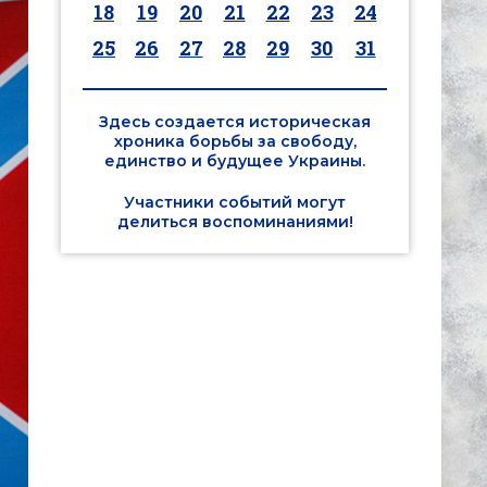
18
19
20
21
22
23
24
25
26
27
28
29
30
31
Здесь создается историческая
хроника борьбы за свободу,
единство и будущее Украины.
Участники событий могут
делиться воспоминаниями!