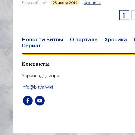
Дата события:
25 июня 2014
•
Хроника
1
Новости Битвы
О портале
Хроника
Сериал
Контакты
Украина, Днипро
info@bitva.wiki