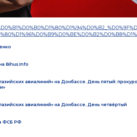
%D1%83%D0%B1%D0%B0%D1%80%D1%94%D0%B2_%D0%9F%
%80%D1%96%D0%B9%D0%BE%D0%B2%D0%B8%D1%
ченко
а Bihus.Info
азийских авиалиний» на Донбассе. День пятый: прокур
и»
лазийских авиалиний» на Донбассе. День четвёртый
а ФСБ РФ