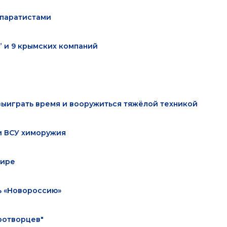
епаратистами
” и 9 крымских компаний
выиграть время и вооружиться тяжёлой техникой
и ВСУ химоружия
мире
ь «Новороссию»
ротворцев"