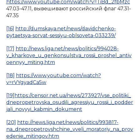
https://www.youtube.com/watch?v=TiBd_2fbMzc
47.03-47.11, вывешивают российский флаг 47.31-
47.35
[16]
http://dumskaya.net/news/davidchenko-
pytaetsya-sorvat-sessiyu-oblsoveta-033239/
[17]
http://news.liga.net/news/politics/994028-
v_kharkove_u_genkonsulstva_rossii_proshel_antiv
oennyy_miting.htm
[18]
https://www.youtube.com/watch?
v=rVYgyadCa5w
[19]
https://censor.net.ua/news/273927/vse_politiki_
dnepropetrovska_osudili_agressiyu_rossii_i_podder
jali_novyyi_kabmin_dokument
[20]
http://news.liga.net/news/politics/993817-
na_dnepropetrovshchine_vveli_moratoriy_na_prov
edenie_mitingov.htm