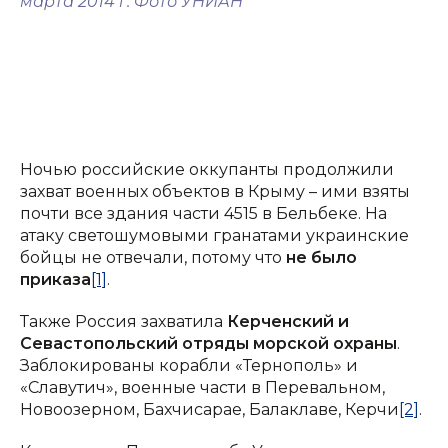
марта 2014 г. Фото УНИАН
Ночью российские оккупанты продолжили
захват военных объектов в Крыму – ими взяты
почти все здания части 4515 в Бельбеке. На
атаку светошумовыми гранатами украинские
бойцы не отвечали, потому что
не было
приказа
[1]
.
Также Россия захватила
Керченский и
Севастопольский отряды морской охраны
.
Заблокированы корабли «Тернополь» и
«Славутич», военные части в Перевальном,
Новоозерном, Бахчисарае, Балаклаве, Керчи
[2]
.