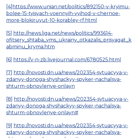
[4]
https://www.unian.net/politics/892150-v-kryimu-
bolee-15-tyisyach-voennyih-vyihod-v-chernoe-
more-blokiruyut-10-korabley-rf.html
[5]
http://news.liga.net/news/politics/993614-
ofitsery_shtaba_vms_ukrainy_otkazalis_prisyagat_k
abminu_kryma.htm
[6]
https://v-n-zb.livejournal.com/6780525.html
[7]
http://novosti.dn.ua/news/202354-sytuacyya-v-
zdanyy-donoga-shyshackyy-spyker-nachalsya-
shturm-obnovlenye-onlayn
[8]
http://novosti.dn.ua/news/202354-sytuacyya-v-
zdanyy-donoga-shyshackyy-spyker-nachalsya-
shturm-obnovlenye-onlayn#
[9]
http://novosti.dn.ua/news/202354-sytuacyya-v-
zdanyy-donoga-shyshackyy-spyker-nachalsya-