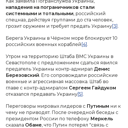
Как заявила Погранслужба Украины,
нападения на пограничников стали
системными и тотальными
, российский
спецназ, действуя группами до ста человек,
грозит оружием и требует предать Украину
[3]
.
Берега Украины в Чёрном море блокируют 10
российских военных кораблей
[4]
.
Утром на территорию Штаба ВМС Украины в
Севастополе с предложением сдаться явился
предатель Украины контр-адмирал
Денис
Березовский
. Его сопровождали российские
военные и агрессивная массовка. Штаб во
главе с контр-адмиралом
Сергеем Гайдуком
отказался предавать Украину
[5]
.
Переговоры мировых лидеров с
Путиным
ни к
чему не приводят. После очередной беседы с
президентом России по телефону
Меркель
сказала
Обаме
, что Путин потерял "связь с