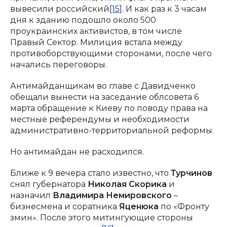
вывесили российский
[15]
. И как раз к 3 часам
дня к зданию подошло около 500
проукраинских активистов, в том числе
Правый Сектор. Милиция встала между
противоборствующими сторонами, после чего
начались переговоры.
Антимайданщикам во главе с Давидченко
обещали вынести на заседание облсовета 6
марта обращение к Киеву по поводу права на
местные референдумы и необходимости
административно-территориальной реформы.
Но антимайдан не расходился.
Ближе к 9 вечера стало известно, что
Турчинов
снял губернатора
Николая Скорика
и
назначил
Владимира Немировского
–
бизнесмена и соратника
Яценюка
по «Фронту
змин». После этого митингующие стороны