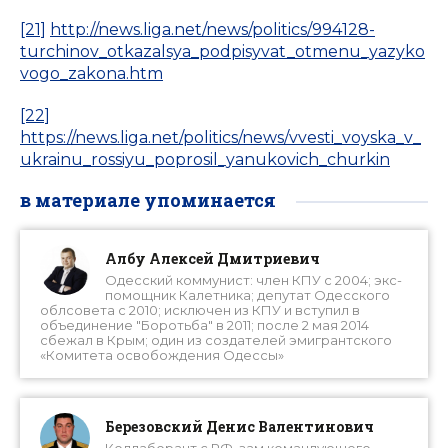
[21]
http://news.liga.net/news/politics/994128-
turchinov_otkazalsya_podpisyvat_otmenu_yazyko
vogo_zakona.htm
[22]
https://news.liga.net/politics/news/vvesti_voyska_v_
ukrainu_rossiyu_poprosil_yanukovich_churkin
в материале упоминается
Албу Алексей Дмитриевич
Одесский коммунист: член КПУ с 2004; экс-
помощник Калетника; депутат Одесского
облсовета с 2010; исключен из КПУ и вступил в
объединение "Боротьба" в 2011; после 2 мая 2014
сбежал в Крым; один из создателей эмигрантского
«Комитета освобождения Одессы»
Березовский Денис Валентинович
Коллаборант с РФ, зам командующего