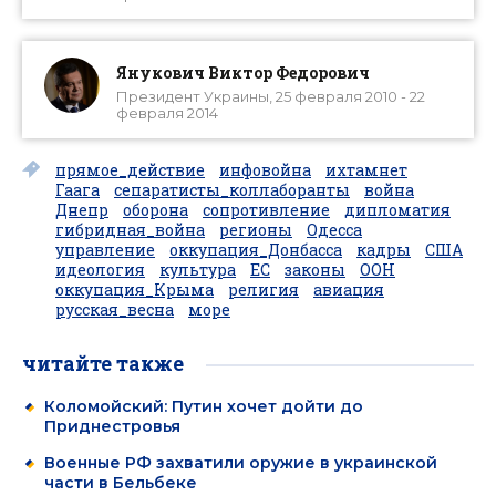
Янукович Виктор Федорович
Президент Украины, 25 февраля 2010 - 22
февраля 2014
прямое_действие
инфовойна
ихтамнет
Гаага
сепаратисты_коллаборанты
война
Днепр
оборона
сопротивление
дипломатия
гибридная_война
регионы
Одесса
управление
оккупация_Донбасса
кадры
США
идеология
культура
ЕС
законы
ООН
оккупация_Крыма
религия
авиация
русская_весна
море
читайте также
Коломойский: Путин хочет дойти до
Приднестровья
Военные РФ захватили оружие в украинской
части в Бельбеке