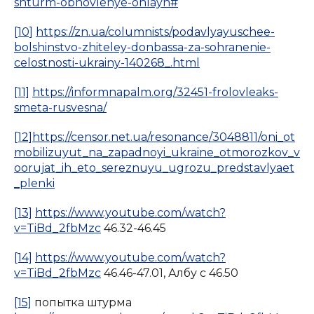
shturm-obnovlenye-onlayn#
[10]
https://zn.ua/columnists/podavlyayuschee-
bolshinstvo-zhiteley-donbassa-za-sohranenie-
celostnosti-ukrainy-140268_.html
[11]
https://informnapalm.org/32451-frolovleaks-
smeta-rusvesna/
[12]
https://censor.net.ua/resonance/3048811/oni_ot
mobilizuyut_na_zapadnoyi_ukraine_otmorozkov_v
oorujat_ih_eto_sereznuyu_ugrozu_predstavlyaet
_plenki
[13]
https://www.youtube.com/watch?
v=TiBd_2fbMzc
46.32-46.45
[14]
https://www.youtube.com/watch?
v=TiBd_2fbMzc
46.46-47.01, Албу с 46.50
[15]
попытка штурма