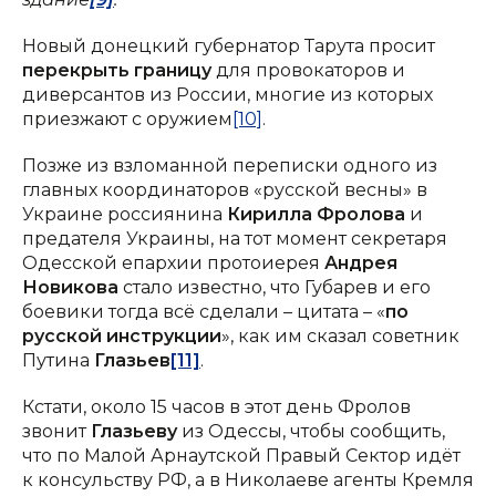
Новый донецкий губернатор Тарута просит
перекрыть границу
для провокаторов и
диверсантов из России, многие из которых
приезжают с оружием
[10]
.
Позже из взломанной переписки одного из
главных координаторов «русской весны» в
Украине россиянина
Кирилла Фролова
и
предателя Украины, на тот момент секретаря
Одесской епархии протоиерея
Андрея
Новикова
стало известно, что Губарев и его
боевики тогда всё сделали – цитата – «
по
русской инструкции
», как им сказал советник
Путина
Глазьев
[11]
.
Кстати, около 15 часов в этот день Фролов
звонит
Глазьеву
из Одессы, чтобы сообщить,
что по Малой Арнаутской Правый Сектор идёт
к консульству РФ, а в Николаеве агенты Кремля