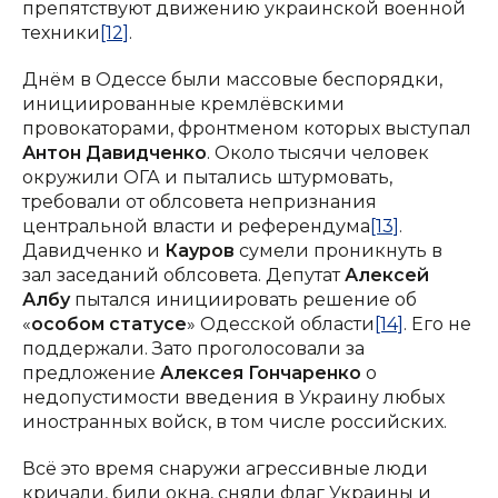
препятствуют движению украинской военной
техники
[12]
.
Днём в Одессе были массовые беспорядки,
инициированные кремлёвскими
провокаторами, фронтменом которых выступал
Антон Давидченко
. Около тысячи человек
окружили ОГА и пытались штурмовать,
требовали от облсовета непризнания
центральной власти и референдума
[13]
.
Давидченко и
Кауров
сумели проникнуть в
зал заседаний облсовета. Депутат
Алексей
Албу
пытался инициировать решение об
«
особом статусе
» Одесской области
[14]
. Его не
поддержали. Зато проголосовали за
предложение
Алексея Гончаренко
о
недопустимости введения в Украину любых
иностранных войск, в том числе российских.
Всё это время снаружи агрессивные люди
кричали, били окна, сняли флаг Украины и