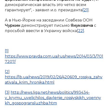
демократическая власть это четко всем
гарантирует", - заявил и.о. президента
[21]
.
А в Нью-Йорке на заседании Совбеза ООН
Чуркин
демонстрирует письмо
Януковича
с
просьбой ввести в Украину войска
[22]
.
[1]
https://www.pravda.com.ua/rus/news/2014/03/3/701
7207/
[2]
https://lb.ua/news/2019/02/26/420609_rossiya_zahv
ativala_krim_hronika.html
[3]
http://news.liga.net/news/politics/993434-
v_krymu_uvelichilos_davlenie_rossiyskikh_voenny
kh_gospogransluzhba.htm