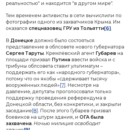
реальностью" и находится "в другом мире".
Тем временем активисты в сети вычислили по
фотографии одного из захватчиков Крыма. Им
оказался
спецназовец ГРУ из Тольятти
[6]
.
В
Донецке
должно было состояться
представление в облсовете нового губернатора
Сергея Таруты
. Кремлёвский агент
Губарев
на
площади призвал
Путина
ввести войска и с
трибуны облсовета ставит ультиматум –
поддержать его как «народного губернатора»,
потому что он якобы «сдерживает тысячу
вооружённых людей»
[7]
. Несмотря на
давление, депутаты проголосовали только
поддержку проведения референдума в
Донецкой области, без конкретики, и закрыли
заседание
[8]
. После этого Губарев призвал
боевиков на штурм здания, и
ОГА была
захвачена
.
Ночью милиция освободит
здание
[9]
.