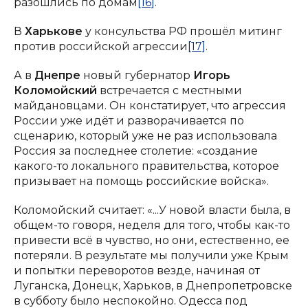
разошлись по домам
[16]
.
В
Харькове
у консульства РФ прошёл митинг
против российской агрессии
[17]
.
А в
Днепре
новый губернатор
Игорь
Коломойский
встречается с местными
майдановцами. Он констатирует, что агрессия
России уже идёт и разворачивается по
сценарию, который уже не раз использовала
Россия за последнее столетие: «создание
какого-то локального правительства, которое
призывает на помощь российские войска».
Коломойский считает: «...У новой власти была, в
общем-то говоря, неделя для того, чтобы как-то
привести всё в чувство, но они, естественно, ее
потеряли. В результате мы получили уже Крым
и попытки переворотов везде, начиная от
Луганска, Донецк, Харьков, в Днепропетровске
в субботу было неспокойно. Одесса под