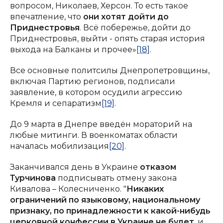
вопросом, Николаев, Херсон. То есть такое
впечатление, что
они хотят дойти до
Приднестровья
. Всё побережье, дойти до
Приднестровья, выйти - опять старая история
выхода на Балканы и прочее»
[18]
.
Все основные политсилы Днепропетровщины,
включая Партию регионов, подписали
заявление, в котором осудили агрессию
Кремля и сепаратизм
[19]
.
До 9 марта в Днепре введён мораторий на
любые митинги. В военкоматах области
началась мобилизация
[20]
.
Заканчивался день в Украине
отказом
Турчинова
подписывать отмену закона
Кивалова – Колесниченко. "
Никаких
ограничений по языковому, национальному
признаку, по принадлежности к какой-нибудь
церковной конфессии в Украине не будет
, и