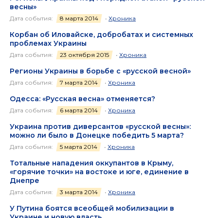
весны»
Дата события:
8 марта 2014
•
Хроника
Корбан об Иловайске, добробатах и системных
проблемах Украины
Дата события:
23 октября 2015
•
Хроника
Регионы Украины в борьбе с «русской весной»
Дата события:
7 марта 2014
•
Хроника
Одесса: «Русская весна» отменяется?
Дата события:
6 марта 2014
•
Хроника
Украина против диверсантов «русской весны»:
можно ли было в Донецке победить 5 марта?
Дата события:
5 марта 2014
•
Хроника
Тотальные нападения оккупантов в Крыму,
«горячие точки» на востоке и юге, единение в
Днепре
Дата события:
3 марта 2014
•
Хроника
У Путина боятся всеобщей мобилизации в
Украине и новую власть