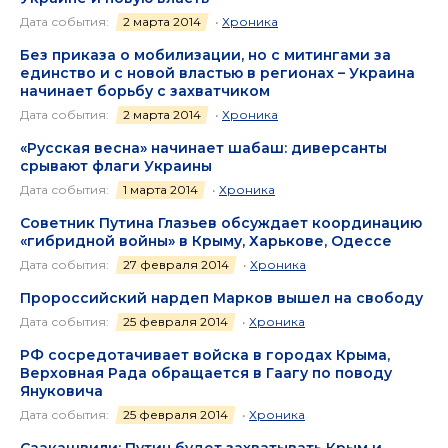
Дата события:
2 марта 2014
•
Хроника
Без приказа о мобилизации, но с митингами за
единство и с новой властью в регионах – Украина
начинает борьбу с захватчиком
Дата события:
2 марта 2014
•
Хроника
«Русская весна» начинает шабаш: диверсанты
срывают флаги Украины
Дата события:
1 марта 2014
•
Хроника
Советник Путина Глазьев обсуждает координацию
«гибридной войны» в Крыму, Харькове, Одессе
Дата события:
27 февраля 2014
•
Хроника
Пророссийский нардеп Марков вышел на свободу
Дата события:
25 февраля 2014
•
Хроника
РФ сосредотачивает войска в городах Крыма,
Верховная Рада обращается в Гаагу по поводу
Януковича
Дата события:
25 февраля 2014
•
Хроника