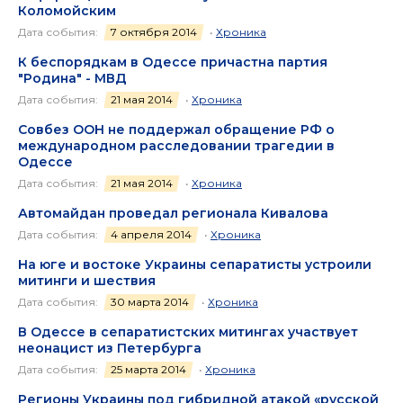
Коломойским
Дата события:
7 октября 2014
•
Хроника
К беспорядкам в Одессе причастна партия
"Родина" - МВД
Дата события:
21 мая 2014
•
Хроника
Совбез ООН не поддержал обращение РФ о
международном расследовании трагедии в
Одессе
Дата события:
21 мая 2014
•
Хроника
Автомайдан проведал регионала Кивалова
Дата события:
4 апреля 2014
•
Хроника
На юге и востоке Украины сепаратисты устроили
митинги и шествия
Дата события:
30 марта 2014
•
Хроника
В Одессе в сепаратистских митингах участвует
неонацист из Петербурга
Дата события:
25 марта 2014
•
Хроника
Регионы Украины под гибридной атакой «русской