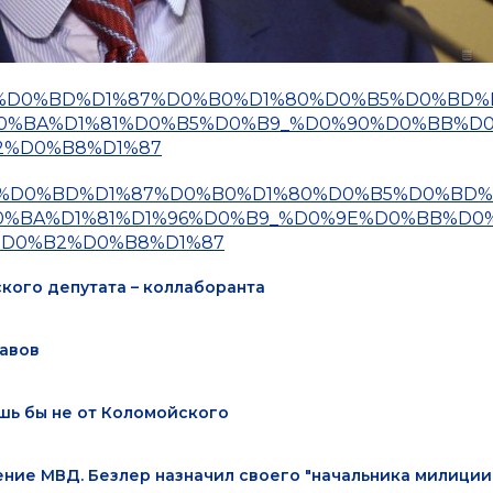
%D0%BE%D0%BD%D1%87%D0%B0%D1%80%D0%B5%D0%BD
0%BA%D1%81%D0%B5%D0%B9_%D0%90%D0%BB%D
2%D0%B8%D1%87
3%D0%BE%D0%BD%D1%87%D0%B0%D1%80%D0%B5%D0%BD
%BA%D1%81%D1%96%D0%B9_%D0%9E%D0%BB%D0
%D0%B2%D0%B8%D1%87
ского депутата – коллаборанта
давов
шь бы не от Коломойского
ние МВД. Безлер назначил своего "начальника милиции"