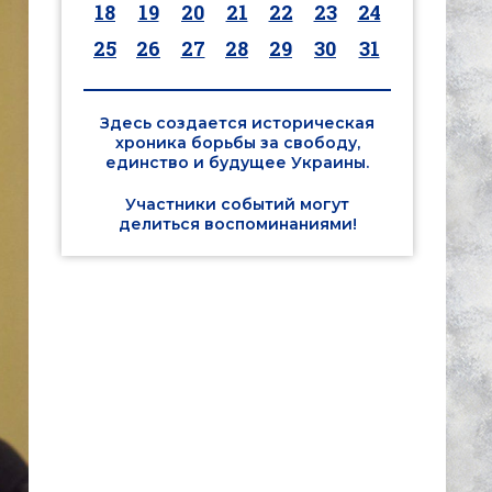
18
19
20
21
22
23
24
25
26
27
28
29
30
31
Здесь создается историческая
хроника борьбы за свободу,
единство и будущее Украины.
Участники событий могут
делиться воспоминаниями!