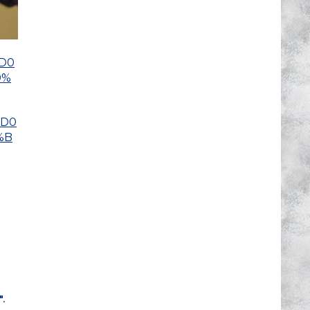
%D0
0%
%D0
%B
.