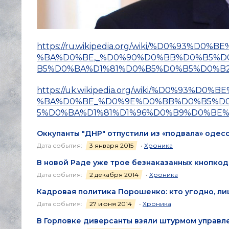
https://ru.wikipedia.org/wiki/%D0%93
%BA%D0%BE,_%D0%90%D0%BB%D0%B5%D
B5%D0%BA%D1%81%D0%B5%D0%B5%D0%B
https://uk.wikipedia.org/wiki/%D0%9
%BA%D0%BE_%D0%9E%D0%BB%D0%B5%D0
5%D0%BA%D1%81%D1%96%D0%B9%D0%BE
Оккупанты "ДНР" отпустили из «подвала» одес
Дата события:
3 января 2015
•
Хроника
В новой Раде уже трое безнаказанных кнопко
Дата события:
2 декабря 2014
•
Хроника
Кадровая политика Порошенко: кто угодно, ли
Дата события:
27 июня 2014
•
Хроника
В Горловке диверсанты взяли штурмом управле