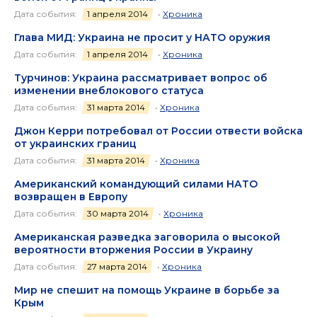
Дата события:
1 апреля 2014
•
Хроника
Глава МИД: Украина не просит у НАТО оружия
Дата события:
1 апреля 2014
•
Хроника
Турчинов: Украина рассматривает вопрос об
изменении внеблокового статуса
Дата события:
31 марта 2014
•
Хроника
Джон Керри потребовал от России отвести войска
от украинских границ
Дата события:
31 марта 2014
•
Хроника
Американский командующий силами НАТО
возвращен в Европу
Дата события:
30 марта 2014
•
Хроника
Американская разведка заговорила о высокой
вероятности вторжения России в Украину
Дата события:
27 марта 2014
•
Хроника
Мир не спешит на помощь Украине в борьбе за
Крым