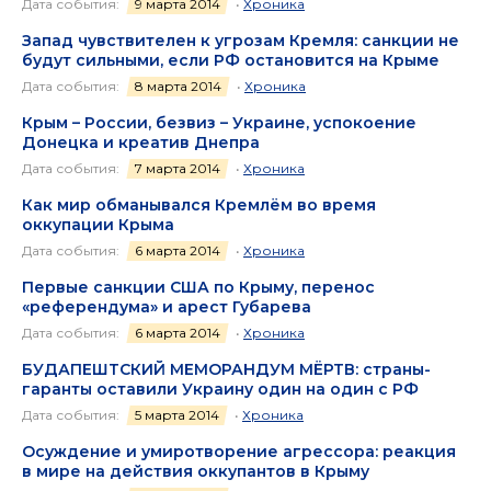
Дата события:
9 марта 2014
•
Хроника
Запад чувствителен к угрозам Кремля: санкции не
будут сильными, если РФ остановится на Крыме
Дата события:
8 марта 2014
•
Хроника
Крым – России, безвиз – Украине, успокоение
Донецка и креатив Днепра
Дата события:
7 марта 2014
•
Хроника
Как мир обманывался Кремлём во время
оккупации Крыма
Дата события:
6 марта 2014
•
Хроника
Первые санкции США по Крыму, перенос
«референдума» и арест Губарева
Дата события:
6 марта 2014
•
Хроника
БУДАПЕШТСКИЙ МЕМОРАНДУМ МЁРТВ: страны-
гаранты оставили Украину один на один с РФ
Дата события:
5 марта 2014
•
Хроника
Осуждение и умиротворение агрессора: реакция
в мире на действия оккупантов в Крыму