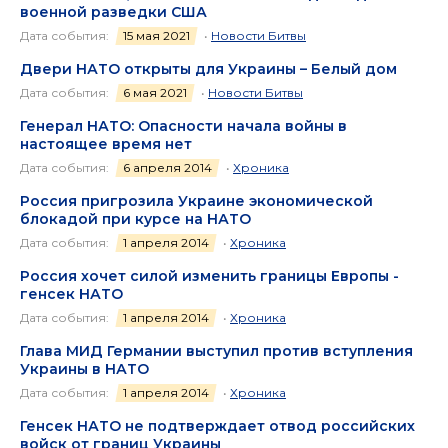
военной разведки США
Дата события:
15 мая 2021
•
Новости Битвы
Двери НАТО открыты для Украины – Белый дом
Дата события:
6 мая 2021
•
Новости Битвы
Генерал НАТО: Опасности начала войны в
настоящее время нет
Дата события:
6 апреля 2014
•
Хроника
Россия пригрозила Украине экономической
блокадой при курсе на НАТО
Дата события:
1 апреля 2014
•
Хроника
Россия хочет силой изменить границы Европы -
генсек НАТО
Дата события:
1 апреля 2014
•
Хроника
Глава МИД Германии выступил против вступления
Украины в НАТО
Дата события:
1 апреля 2014
•
Хроника
Генсек НАТО не подтверждает отвод российских
войск от границ Украины