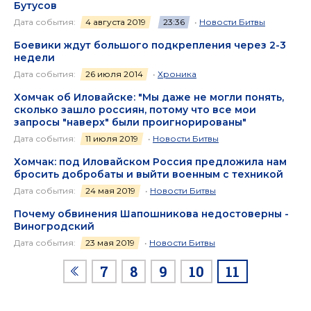
Бутусов
Дата события:
4 августа 2019
23:36
•
Новости Битвы
Боевики ждут большого подкрепления через 2-3
недели
Дата события:
26 июля 2014
•
Хроника
Хомчак об Иловайске: "Мы даже не могли понять,
сколько зашло россиян, потому что все мои
запросы "наверх" были проигнорированы"
Дата события:
11 июля 2019
•
Новости Битвы
Хомчак: под Иловайском Россия предложила нам
бросить добробаты и выйти военным с техникой
Дата события:
24 мая 2019
•
Новости Битвы
Почему обвинения Шапошникова недостоверны -
Виногродский
Дата события:
23 мая 2019
•
Новости Битвы
7
8
9
10
11