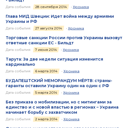
Дата события:
28 сентября 2014
•
Хроника
Глава МИД Швеции: Идет война между армиями
Украины и РФ
Дата события:
27 августа 2014
•
Хроника
Торговые санкции России против Украины вызовут
ответные санкции ЕС - Бильдт
Дата события:
7 июня 2014
•
Хроника
Тарута: За две недели ситуация изменится
кардинально
Дата события:
6 марта 2014
•
Хроника
БУДАПЕШТСКИЙ МЕМОРАНДУМ МЁРТВ: страны-
гаранты оставили Украину один на один с РФ
Дата события:
5 марта 2014
•
Хроника
Без приказа о мобилизации, но с митингами за
единство и с новой властью в регионах – Украина
начинает борьбу с захватчиком
Дата события:
2 марта 2014
•
Хроника