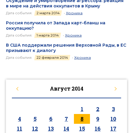
Осуждение и умиротворение агрессора: реакция
в мире на действия оккупантов в Крыму
Дата события:
2 марта 2014
•
Хроника
Россия получила от Запада карт-бланш на
оккупацию?
Дата события:
1 марта 2014
•
Хроника
В США поддержали решения Верховной Рады, в ЕС
призывают к диалогу
Дата события:
22 февраля 2014
•
Хроника
Август
2014
1
2
3
4
5
6
7
8
9
10
11
12
13
14
15
16
17