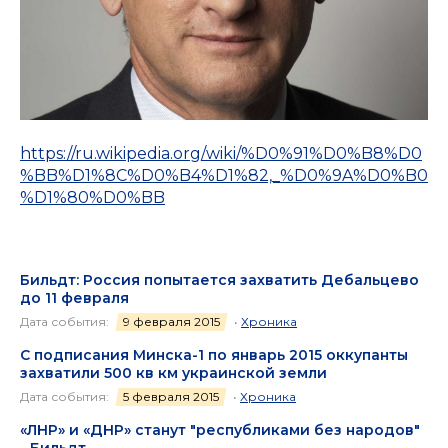
https://ru.wikipedia.org/wiki/%D0%91%D0%B8%D0
%BB%D1%8C%D0%B4%D1%82,_%D0%9A%D0%B0
%D1%80%D0%BB
Бильдт: Россия попытается захватить Дебальцево
до 11 февраля
Дата события:
9 февраля 2015
•
Хроника
С подписания Минска-1 по январь 2015 оккупанты
захватили 500 кв км украинской земли
Дата события:
5 февраля 2015
•
Хроника
«ЛНР» и «ДНР» станут "республиками без народов"
- Бильдт