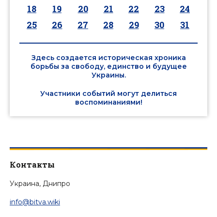
18
19
20
21
22
23
24
25
26
27
28
29
30
31
Здесь создается историческая хроника
борьбы за свободу, единство и будущее
Украины.
Участники событий могут делиться
воспоминаниями!
Контакты
Украина, Днипро
info@bitva.wiki