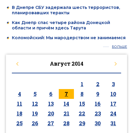
В Днепре СБУ задержала шесть террористов,
планировавших теракты
Как Днепр спас четыре района Донецкой
области и причём здесь Тарута
Коломойский: Мы мародерством не занимаемся
БОЛЬШЕ
Август
2014
1
2
3
4
5
6
7
8
9
10
11
12
13
14
15
16
17
18
19
20
21
22
23
24
25
26
27
28
29
30
31