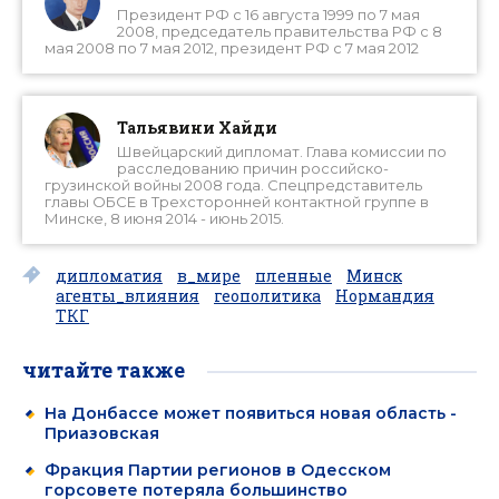
Президент РФ с 16 августа 1999 по 7 мая
2008, председатель правительства РФ с 8
мая 2008 по 7 мая 2012, президент РФ с 7 мая 2012
Тальявини Хайди
Швейцарский дипломат. Глава комиссии по
расследованию причин российско-
грузинской войны 2008 года. Спецпредставитель
главы ОБСЕ в Трехсторонней контактной группе в
Минске, 8 июня 2014 - июнь 2015.
дипломатия
в_мире
пленные
Минск
агенты_влияния
геополитика
Нормандия
ТКГ
читайте также
На Донбассе может появиться новая область -
Приазовская
Фракция Партии регионов в Одесском
горсовете потеряла большинство