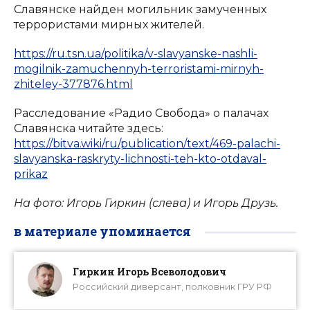
Славянске найден могильник замученных
террористами мирных жителей.
https://ru.tsn.ua/politika/v-slavyanske-nashli-
mogilnik-zamuchennyh-terroristami-mirnyh-
zhiteley-377876.html
Расследование «Радио Свобода» о палачах
Славянска читайте здесь:
https://bitva.wiki/ru/publication/text/469-palachi-
slavyanska-raskryty-lichnosti-teh-kto-otdaval-
prikaz
На фото: Игорь Гиркин (слева) и Игорь Друзь.
в материале упоминается
Гиркин Игорь Всеволодович
Российский диверсант, полковник ГРУ РФ