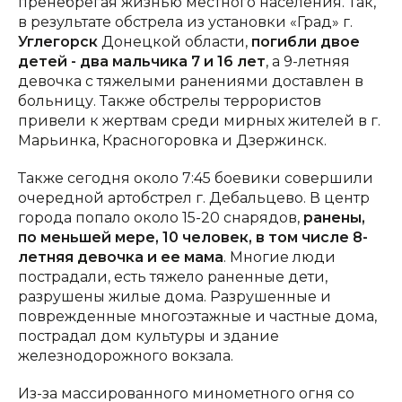
пренебрегая жизнью местного населения. Так,
в результате обстрела из установки «Град» г.
Углегорск
Донецкой области,
погибли двое
детей - два мальчика 7 и 16 лет
, а 9-летняя
девочка с тяжелыми ранениями доставлен в
больницу. Также обстрелы террористов
привели к жертвам среди мирных жителей в г.
Марьинка, Красногоровка и Дзержинск.
Также сегодня около 7:45 боевики совершили
очередной артобстрел г. Дебальцево. В центр
города попало около 15-20 снарядов,
ранены,
по меньшей мере, 10 человек, в том числе 8-
летняя девочка и ее мама
. Многие люди
пострадали, есть тяжело раненные дети,
разрушены жилые дома. Разрушенные и
поврежденные многоэтажные и частные дома,
пострадал дом культуры и здание
железнодорожного вокзала.
Из-за массированного минометного огня со