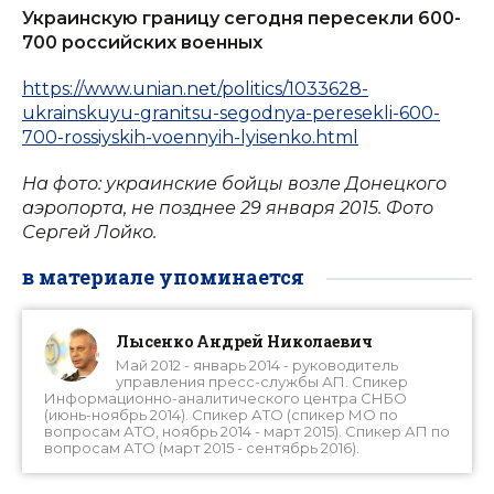
Украинскую границу сегодня пересекли 600-
700 российских военных
https://www.unian.net/politics/1033628-
ukrainskuyu-granitsu-segodnya-peresekli-600-
700-rossiyskih-voennyih-lyisenko.html
На фото: украинские бойцы возле Донецкого
аэропорта, не позднее 29 января 2015. Фото
Сергей Лойко.
в материале упоминается
Лысенко Андрей Николаевич
Май 2012 - январь 2014 - руководитель
управления пресс-службы АП. Спикер
Информационно-аналитического центра СНБО
(июнь-ноябрь 2014). Спикер АТО (спикер МО по
вопросам АТО, ноябрь 2014 - март 2015). Спикер АП по
вопросам АТО (март 2015 - сентябрь 2016).