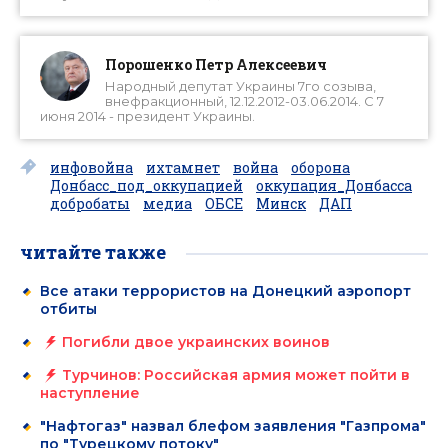
Порошенко Петр Алексеевич
Народный депутат Украины 7го созыва,
внефракционный, 12.12.2012-03.06.2014. С 7
июня 2014 - президент Украины.
инфовойна
ихтамнет
война
оборона
Донбасс_под_оккупацией
оккупация_Донбасса
добробаты
медиа
ОБСЕ
Минск
ДАП
читайте также
Все атаки террористов на Донецкий аэропорт
отбиты
Погибли двое украинских воинов
Турчинов: Российская армия может пойти в
наступление
"Нафтогаз" назвал блефом заявления "Газпрома"
по "Турецкому потоку"