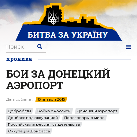
хроника
БОИ ЗА ДОНЕЦКИЙ
АЭРОПОРТ
Дата события:
15 января 2015
Добробаты
Война с Россией
Донецкий аэропорт
Донбасс под оккупацией
Переговоры о мире
Российская агрессия: свидетельства
Оккупация Донбасса