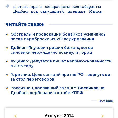
в_стане_врага
сепаратисты_коллаборанты
Донбасс_под_оккупацией
пленные
Минск
читайте также
Обстрелы и провокации боевиков усилились
после переброски из РФ подкрепления
Добкин: Янукович решил бежать, когда
силовики неожиданно покинули город
Луценко: Депутатов лишат неприкосновенности
в 2015 году
Германия: Цель санкций против РФ - вернуть ее
за стол переговоров
Россиянин, воевавший за "ЛНР": Боевиков на
Донбасс вербовали в штабе КПРФ
БОЛЬШЕ
Август
2014