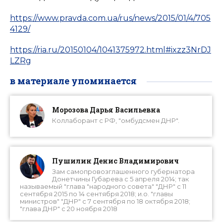
https://www.pravda.com.ua/rus/news/2015/01/4/705
4129/
https://ria.ru/20150104/1041375972.html#ixzz3NrDJ
LZRg
в материале упоминается
Морозова Дарья Васильевна
Коллаборант с РФ, "омбудсмен ДНР".
Пушилин Денис Владимирович
Зам самопровозглашенного губернатора
Донетчины Губарева с 5 апреля 2014; так
называемый "глава "народного совета" "ДНР" с 11
сентября 2015 по 14 сентября 2018; и.о. "главы
министров" "ДНР" с 7 сентября по 18 октября 2018;
"глава ДНР" с 20 ноября 2018