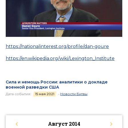
https://nationalinterest.org/profile/dan-goure
https://en.wikipedia.org/wiki/Lexington_Institute
Сила и немощь России: аналитики о докладе
военной разведки США
Дата события:
15 мая 2021
•
Новости Битвы
Август
2014