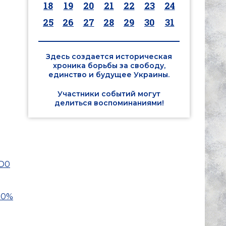
18
19
20
21
22
23
24
25
26
27
28
29
30
31
Здесь создается историческая
хроника борьбы за свободу,
единство и будущее Украины.
Участники событий могут
делиться воспоминаниями!
D0
D0%