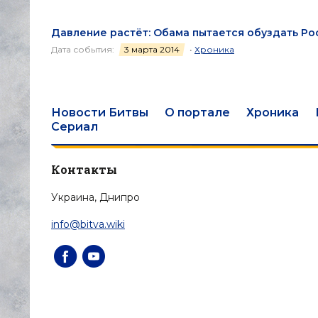
Давление растёт: Обама пытается обуздать Р
Дата события:
3 марта 2014
•
Хроника
Новости Битвы
О портале
Хроника
Сериал
Контакты
Украина, Днипро
info@bitva.wiki