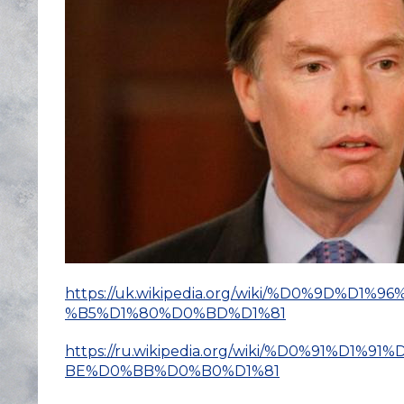
https://uk.wikipedia.org/wiki/%D0%9D
%B5%D1%80%D0%BD%D1%81
https://ru.wikipedia.org/wiki/%D0%91%
BE%D0%BB%D0%B0%D1%81