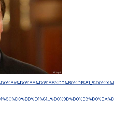
%D1%96%D0%BA%D0%BE%D0%BB%D0%B0%D1%81_%D0%91%
D1%91%D1%80%D0%BD%D1%81,_%D0%9D%D0%B8%D0%BA%