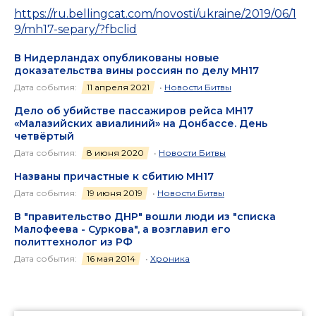
https://ru.bellingcat.com/novosti/ukraine/2019/06/1
9/mh17-separy/?fbclid
В Нидерландах опубликованы новые
доказательства вины россиян по делу МН17
Дата события:
11 апреля 2021
•
Новости Битвы
Дело об убийстве пассажиров рейса МН17
«Малазийских авиалиний» на Донбассе. День
четвёртый
Дата события:
8 июня 2020
•
Новости Битвы
Названы причастные к сбитию MH17
Дата события:
19 июня 2019
•
Новости Битвы
В "правительство ДНР" вошли люди из "списка
Малофеева - Суркова", а возглавил его
политтехнолог из РФ
Дата события:
16 мая 2014
•
Хроника