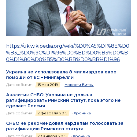
https://uk.wikipedia.org/wiki/%D0%A5%D1%8E%D0
%B3_%D0%9C%D1%96%D0%BD%D0%B3%D0%B
0%D1%80%D0%B5%D0%BB%D0%BB%D1%96
Украина не использовала 8 миллиардов евро
помощи от ЕС – Мингарелли
Дата события:
15 мая 2019
•
Новости Битвы
Аналитик СНБО: Украина не должна
ратифицировать Римский статут, пока этого не
сделает Россия
Дата события:
2 февраля 2015
•
Хроника
СНБО не рекомендовал нардепам голосовать за
ратификацию Римского статута
Дата события:
28 января 2015
•
Хроника