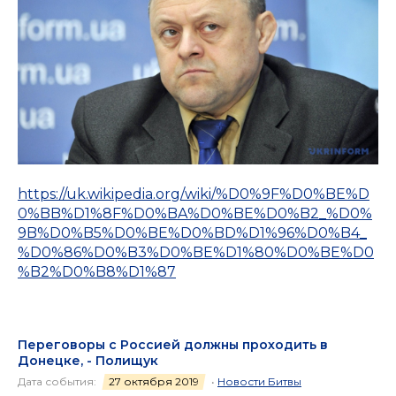
https://uk.wikipedia.org/wiki/%D0%9F%D0%BE%D
0%BB%D1%8F%D0%BA%D0%BE%D0%B2_%D0%
9B%D0%B5%D0%BE%D0%BD%D1%96%D0%B4_
%D0%86%D0%B3%D0%BE%D1%80%D0%BE%D0
%B2%D0%B8%D1%87
Переговоры с Россией должны проходить в
Донецке, - Полищук
Дата события:
27 октября 2019
•
Новости Битвы