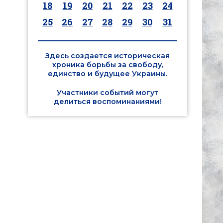
18
19
20
21
22
23
24
25
26
27
28
29
30
31
Здесь создается историческая
хроника борьбы за свободу,
единство и будущее Украины.
Участники событий могут
делиться воспоминаниями!