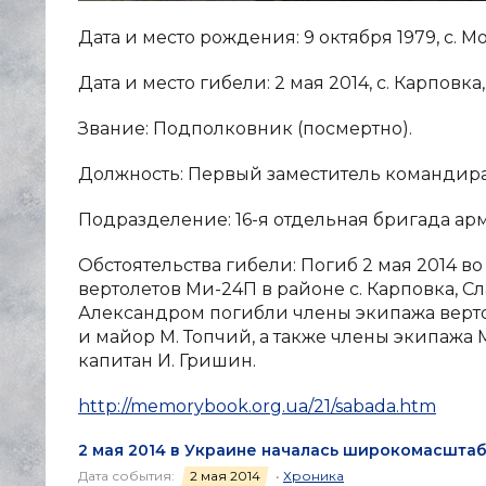
Дата и место рождения: 9 октября 1979, с. 
Дата и место гибели: 2 мая 2014, с. Карповк
Звание: Подполковник (посмертно).
Должность: Первый заместитель командира
Подразделение: 16-я отдельная бригада ар
Обстоятельства гибели: Погиб 2 мая 2014 в
вертолетов Ми-24П в районе с. Карповка, С
Александром погибли члены экипажа верто
и майор М. Топчий, а также члены экипажа 
капитан И. Гришин.
http://memorybook.org.ua/21/sabada.htm
2 мая 2014 в Украине началась широкомасштаб
Дата события:
2 мая 2014
•
Хроника