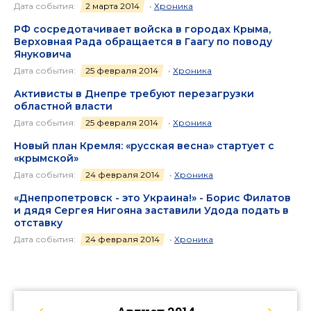
Дата события:
2 марта 2014
•
Хроника
РФ сосредотачивает войска в городах Крыма,
Верховная Рада обращается в Гаагу по поводу
Януковича
Дата события:
25 февраля 2014
•
Хроника
Активисты в Днепре требуют перезагрузки
областной власти
Дата события:
25 февраля 2014
•
Хроника
Новый план Кремля: «русская весна» стартует с
«крымской»
Дата события:
24 февраля 2014
•
Хроника
«Днепропетровск - это Украина!» - Борис Филатов
и дядя Сергея Нигояна заставили Удода подать в
отставку
Дата события:
24 февраля 2014
•
Хроника