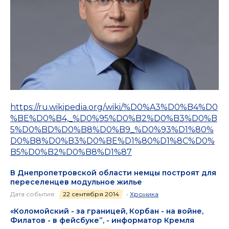
https://ru.wikipedia.org/wiki/%D0%A3%D0%B4%D0
%BE%D0%B4,_%D0%95%D0%B2%D0%B3%D0%B
5%D0%BD%D0%B8%D0%B9_%D0%93%D1%80%
D0%B8%D0%B3%D0%BE%D1%80%D1%8C%D0%
B5%D0%B2%D0%B8%D1%87
В Днепропетровской области немцы построят для
переселенцев модульное жилье
Дата события:
22 сентября 2014
•
Хроника
«Коломойский - за границей, Корбан - на войне,
Филатов - в фейсбуке”, - информатор Кремля