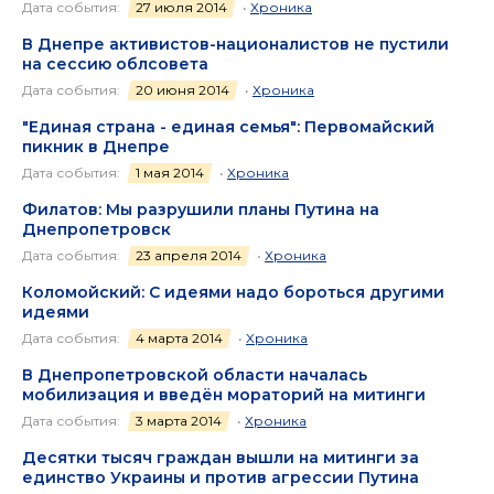
Дата события:
27 июля 2014
•
Хроника
В Днепре активистов-националистов не пустили
на сессию облсовета
Дата события:
20 июня 2014
•
Хроника
"Единая страна - единая семья": Первомайский
пикник в Днепре
Дата события:
1 мая 2014
•
Хроника
Филатов: Мы разрушили планы Путина на
Днепропетровск
Дата события:
23 апреля 2014
•
Хроника
Коломойский: С идеями надо бороться другими
идеями
Дата события:
4 марта 2014
•
Хроника
В Днепропетровской области началась
мобилизация и введён мораторий на митинги
Дата события:
3 марта 2014
•
Хроника
Десятки тысяч граждан вышли на митинги за
единство Украины и против агрессии Путина