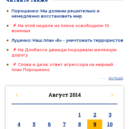
Порошенко: Мы должны решительно и
немедленно восстановить мир
На этой неделе из плена освободили 10
военных
Луценко: Наш план «Б» - уничтожать террористов
На Донбассе дважды подорвали железную
дорогу
Слова и дела: ответ агрессора на мирный
план Порошенко
БОЛЬШЕ
Август
2014
1
2
3
4
5
6
7
8
9
10