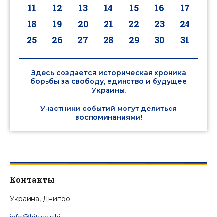
11
12
13
14
15
16
17
18
19
20
21
22
23
24
25
26
27
28
29
30
31
Здесь создается историческая хроника
борьбы за свободу, единство и будущее
Украины.
Участники событий могут делиться
воспоминаниями!
Контакты
Украина, Днипро
info@bitva.wiki