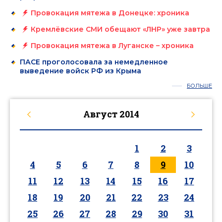
Провокация мятежа в Донецке: хроника
Кремлёвские СМИ обещают «ЛНР» уже завтра
Провокация мятежа в Луганске – хроника
ПАСЕ проголосовала за немедленное
выведение войск РФ из Крыма
БОЛЬШЕ
Август
2014
1
2
3
4
5
6
7
8
9
10
11
12
13
14
15
16
17
18
19
20
21
22
23
24
25
26
27
28
29
30
31