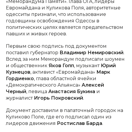
«Меморандума Памяти». Глава ОГА, лидеры
Евромайдана и Куликова Поля, авторитетные
одесситы признали, что использование
годовщины освобождения Одессы в
политических целях является предательством
павших и живых героев.
Первым свою подпись под документом
поставил губернатор
Владимир Немировский
.
Вслед за ним Меморандум подписали шоумен
и общественник
Яков Гопп
, музыкант
Юрий
Кузнецов
, активист «Евромайдана»
Марк
Гордиенко
, глава областной ячейки
«Демократического Альянса»
Алексей
Черный
, певица
Анастасия Букина
и
журналист
Игорь Покровский
.
Документ доставили в палаточный городок на
Куликово Поле, где его подписал один из
лидеров движения
Ростислав Барда
.