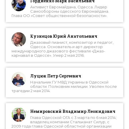
Гордиенко Марк Васильевич
Активист Евромайдана, Одесса. Лидер
Самообороны одесского Евромайдана.
Глава ОО «Совет общественной безопасности».
Кузнецов Юрий Анатольевич
Джазовый пианист, композитор и педагог,
Одесса. Основатель и арт-директор
международного джазового фестиваля «Джаз-
карнавал в Одессе». Умер 2 мая 2016.
Луцюк Петр Сергеевич
Начальник ГУ МВД Украины в Одесской
области. Полковник милиции. Уволен после
трагедии 2 мая 2014.
Немировский Владимир Леонидович
Глава Одесской ОГА с 3 марта по 6 мая 2014;
владелец компании Стальканат Силур, с
2009 года глава Одесской областной организации