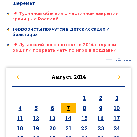
Шеремет
Турчинов объявил о частичном закрытии
границы с Россией
Террористы прячутся в детских садах и
больницах
Луганский погранотряд: в 2014 году они
решили прервать матч по игре в поддавки
БОЛЬШЕ
Август
2014
1
2
3
4
5
6
7
8
9
10
11
12
13
14
15
16
17
18
19
20
21
22
23
24