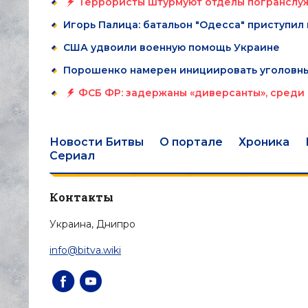
Террористы штурмуют отделы погранслуж
Игорь Палица: батальон "Одесса" приступил
США удвоили военную помощь Украине
Порошенко намерен инициировать уголовны
ФСБ ФР: задержаны «диверсанты», среди 
Новости Битвы
О портале
Хроника
Сериал
Контакты
Украина, Днипро
info@bitva.wiki