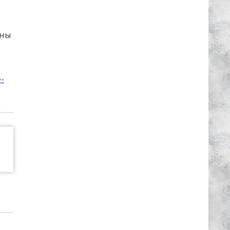
ины
-