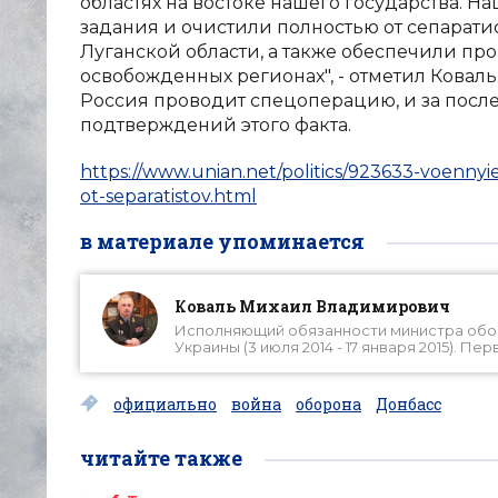
областях на востоке нашего государства. 
задания и очистили полностью от сепарати
Луганской области, а также обеспечили п
освобожденных регионах", - отметил Коваль.
Россия проводит спецоперацию, и за посл
подтверждений этого факта.
https://www.unian.net/politics/923633-voennyi
ot-separatistov.html
в материале упоминается
Коваль Михаил Владимирович
Исполняющий обязанности министра оборо
Украины (3 июля 2014 - 17 января 2015). П
официально
война
оборона
Донбасс
читайте также