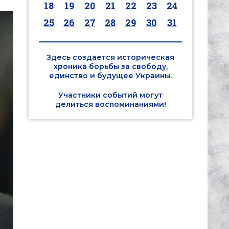
18
19
20
21
22
23
24
25
26
27
28
29
30
31
Здесь создается историческая
хроника борьбы за свободу,
единство и будущее Украины.
Участники событий могут
делиться воспоминаниями!