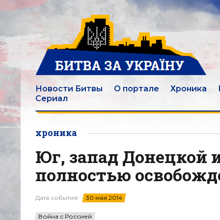
Новости Битвы
О портале
Хроника
Сериал
хроника
Юг, запад Донецкой 
полностью освобожд
Дата события:
30 мая 2014
Война с Россией