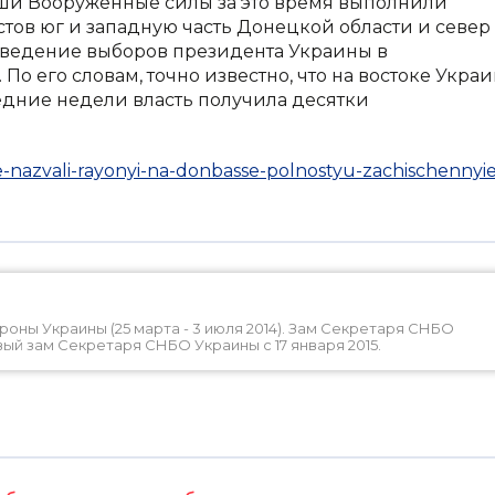
Наши Вооруженные силы за это время выполнили
стов юг и западную часть Донецкой области и север
роведение выборов президента Украины в
 По его словам, точно известно, что на востоке Укра
едние недели власть получила десятки
e-nazvali-rayonyi-na-donbasse-polnostyu-zachischennyie
ны Украины (25 марта - 3 июля 2014). Зам Секретаря СНБО
ервый зам Секретаря СНБО Украины с 17 января 2015.