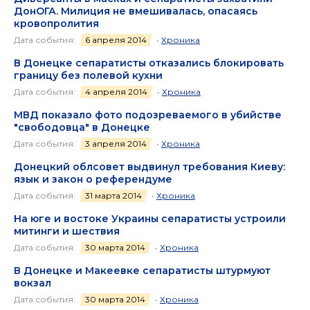
ДонОГА. Милиция не вмешивалась, опасаясь
кровопролития
Дата события:
6 апреля 2014
•
Хроника
В Донецке сепаратисты отказались блокировать
границу без полевой кухни
Дата события:
4 апреля 2014
•
Хроника
МВД показало фото подозреваемого в убийстве
"свободовца" в Донецке
Дата события:
3 апреля 2014
•
Хроника
Донецкий облсовет выдвинул требования Киеву:
язык и закон о референдуме
Дата события:
31 марта 2014
•
Хроника
На юге и востоке Украины сепаратисты устроили
митинги и шествия
Дата события:
30 марта 2014
•
Хроника
В Донецке и Макеевке сепаратисты штурмуют
вокзал
Дата события:
30 марта 2014
•
Хроника