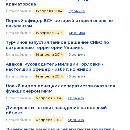
Краматорска
Дата события:
15 апреля 2014
•
Хроника
Первый офицер ВСУ, который открыл огонь по
оккупантам
Дата события:
13 апреля 2014
•
Хроника
Турчинов запустил тайное решение СНБО по
сохранению территории Украины
Дата события:
14 апреля 2014
•
Хроника
Аваков: Руководитель милиции Горловки -
настоящий офицер - избит, но живой
Дата события:
14 апреля 2014
•
Хроника
Новый лидер донецких сепаратистов оказался
функционером МММ
Дата события:
6 апреля 2014
•
Хроника
Диверсанты готовят нападение на военный
объект
Дата события:
6 апреля 2014
•
Хроника
Диверсанты в масках и сепаратисты захватили