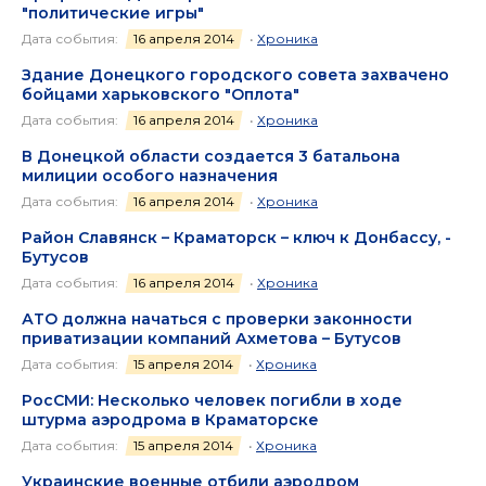
"политические игры"
Дата события:
16 апреля 2014
•
Хроника
Здание Донецкого городского совета захвачено
бойцами харьковского "Оплота"
Дата события:
16 апреля 2014
•
Хроника
В Донецкой области создается 3 батальона
милиции особого назначения
Дата события:
16 апреля 2014
•
Хроника
Район Славянск – Краматорск – ключ к Донбассу, -
Бутусов
Дата события:
16 апреля 2014
•
Хроника
АТО должна начаться с проверки законности
приватизации компаний Ахметова – Бутусов
Дата события:
15 апреля 2014
•
Хроника
РосСМИ: Несколько человек погибли в ходе
штурма аэродрома в Краматорске
Дата события:
15 апреля 2014
•
Хроника
Украинские военные отбили аэродром