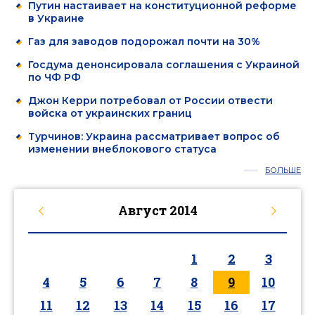
Путин настаивает на конституционной реформе
в Украине
Газ для заводов подорожал почти на 30%
Госдума денонсировала соглашения с Украиной
по ЧФ РФ
Джон Керри потребовал от России отвести
войска от украинских границ
Турчинов: Украина рассматривает вопрос об
изменении внеблокового статуса
БОЛЬШЕ
Август
2014
1
2
3
4
5
6
7
8
9
10
11
12
13
14
15
16
17