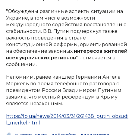
"Обсуждены различные аспекты ситуации на
Украине, в том числе возможности
международного содействия восстановлению
стабильности. В.В. Путин подчеркнул также
важность проведения в стране
конституционной реформы, ориентированной
на обеспечение законных
интересов жителей
всех украинских регионов
", - отмечается в
сообщении.
Напомним, ранее канцлер Германии Ангела
Меркель во время телефонного разговора с
президентом России Владимиром Путиным
заявила, что местный референдум в Крыму
является незаконным.
https://lb.ua/news/2014/03/31/261438_putin_obsudi
l_merkel.html
в_стане_врага
инфовойна
дипломатия