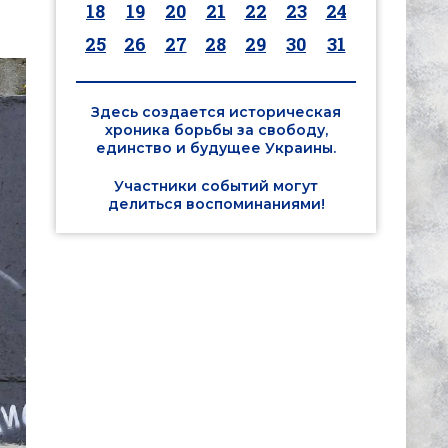
18
19
20
21
22
23
24
25
26
27
28
29
30
31
Здесь создается историческая
хроника борьбы за свободу,
единство и будущее Украины.
Участники событий могут
делиться воспоминаниями!