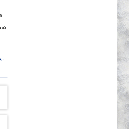
а
ной
a-