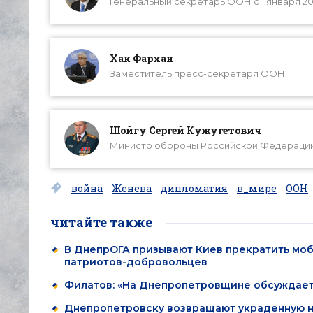
Генеральный секретарь ООН с 1 января 200
Хак Фархан
Заместитель пресс-секретаря ООН
Шойгу Сергей Кужугетович
Министр обороны Российской Федерации 
война
Женева
дипломатия
в_мире
ООН
читайте также
В ДнепрОГА призывают Киев прекратить мо
патриотов-добровольцев
Филатов: «На Днепропетровщине обсуждает
Днепропетровску возвращают украденную 