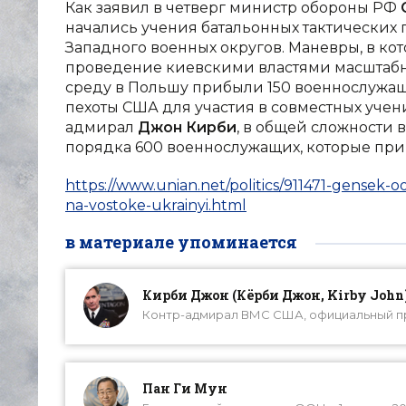
Как заявил в четверг министр обороны РФ
начались учения батальонных тактически
Западного военных округов. Маневры, в кот
проведение киевскими властями масштабн
среду в Польшу прибыли 150 военнослужащ
пехоты США для участия в совместных учени
адмирал
Джон Кирби
, в общей сложности
порядка 600 военнослужащих, которые приму
https://www.unian.net/politics/911471-gensek-o
na-vostoke-ukrainyi.html
в материале упоминается
Кирби Джон (Кёрби Джон, Kirby John
Контр-адмирал ВМС США, официальный пре
Пан Ги Мун