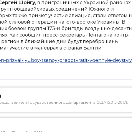
Сергей Шойгу
, в приграничных с Украиной районах
х групп общевойсковых соединений Южного и
орых также примет участие авиация, стали ответом н
ой силовой операции на юго-востоке Украины. В
их боевой группы 173-й бригады воздушно-десант
ях. Как сообщил пресс-секретарь Пентагона контр-
 в регион в ближайшие дни будут переброшены
т участие в маневрах в странах Балтии.
on-prizval-lyuboy-tsenoy-predotvratit-voennyie-deystviy
)
дставитель Государственного департамента США (2015-2017).