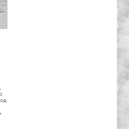
,
По
под
ь