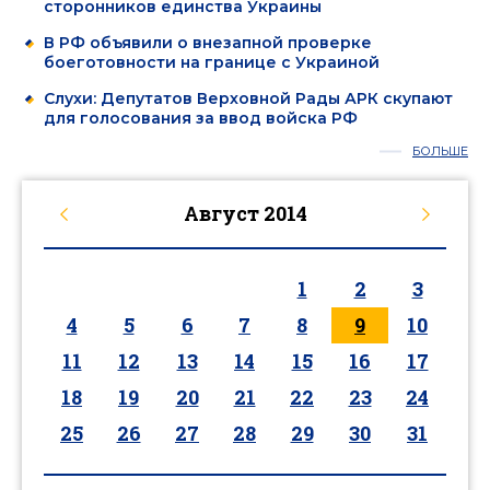
сторонников единства Украины
В РФ объявили о внезапной проверке
боеготовности на границе с Украиной
Слухи: Депутатов Верховной Рады АРК скупают
для голосования за ввод войска РФ
БОЛЬШЕ
Август
2014
1
2
3
4
5
6
7
8
9
10
11
12
13
14
15
16
17
18
19
20
21
22
23
24
25
26
27
28
29
30
31